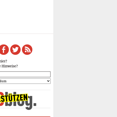
hier?
e Hinweise?