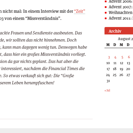
Advent 2006:
Advent 2007:
h nicht mal: In einem Interview mit der
“Zeit”
Weihnachten 
3 von einem “Missverständnis”.
Advent 2011: 
Archiv
 nackte Frauen und Sexdienste ausbeuten. Das
August 
e, wir sollten das nicht hinnehmen. Doch
M
D
M
D
nie, kann man dagegen wenig tun. Deswegen habe
 dass hier ein großes Missverständnis vorliegt.
3
4
5
6
on da gar nichts geplant. Das hat aber die
10
11
12
13
r interessiert, nachdem die Financial Times die
17
18
19
20
24
25
26
27
. So etwas verkauft sich gut: Die “Große
31
unserem Leben herumpfuschen!
« Jul