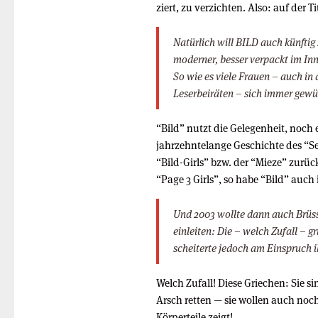
ziert, zu verzichten. Also: auf der Ti
Natürlich will BILD auch künftig 
moderner, besser verpackt im Inn
So wie es viele Frauen – auch in
Leserbeiräten – sich immer gewün
“Bild” nutzt die Gelegenheit, noch 
jahrzehntelange Geschichte des “Sei
“Bild-Girls” bzw. der “Mieze” zurüc
“Page 3 Girls”, so habe “Bild” auc
Und 2003 wollte dann auch Brüss
einleiten: Die – welch Zufall 
scheiterte jedoch am Einspruch i
Welch Zufall! Diese Griechen: Sie s
Arsch retten — sie wollen auch noc
Körperteile zeigt!