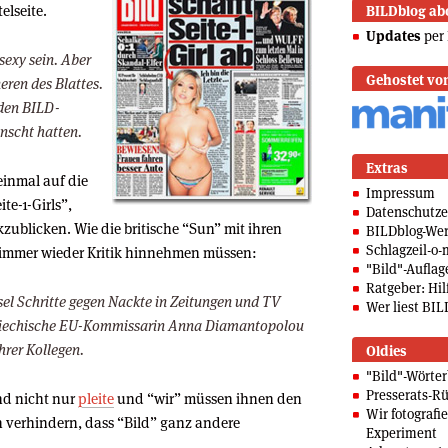
telseite.
BILDblog ab
Updates
per 
sexy sein. Aber
Gehostet vo
eren des Blattes.
 den BILD-
scht hatten.​
Extras
einmal auf die
Impressum
te-1-Girls”,
Datenschutze
kzublicken. Wie die britische “Sun” mit ihren
BILDblog-We
Schlagzeil-o-
h immer wieder Kritik hinnehmen müssen:
"Bild"-Auflag
Ratgeber: Hilf
el Schritte gegen Nackte in Zeitungen und TV
Wer liest BIL
– griechische EU-Kommissarin Anna Diamantopolou
hrer Kollegen.
Oldies
"Bild"-Wörte
Presserats-Rü
ind nicht nur
pleite
und “wir” müssen ihnen den
Wir fotografi
h verhindern, dass “Bild” ganz andere
Experiment