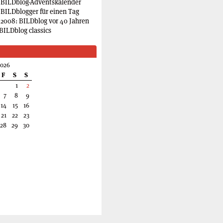
 BILDblog-Adventskalender
 BILDblogger für einen Tag
2008: BILDblog vor 40 Jahren
BILDblog classics
2026
F
S
S
1
2
7
8
9
14
15
16
21
22
23
28
29
30