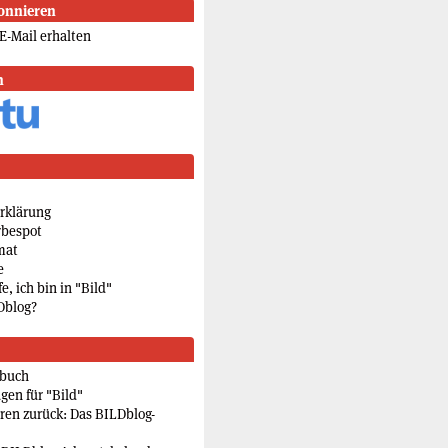
onnieren
E-Mail erhalten
n
rklärung
rbespot
mat
e
e, ich bin in "Bild"
Dblog?
rbuch
gen für "Bild"
eren zurück: Das BILDblog-