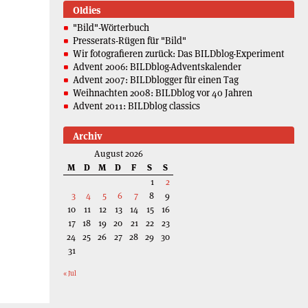
Oldies
"Bild"-Wörterbuch
Presserats-Rügen für "Bild"
Wir fotografieren zurück: Das BILDblog-Experiment
Advent 2006: BILDblog-Adventskalender
Advent 2007: BILDblogger für einen Tag
Weihnachten 2008: BILDblog vor 40 Jahren
Advent 2011: BILDblog classics
Archiv
August 2026
M
D
M
D
F
S
S
1
2
3
4
5
6
7
8
9
10
11
12
13
14
15
16
17
18
19
20
21
22
23
24
25
26
27
28
29
30
31
« Jul