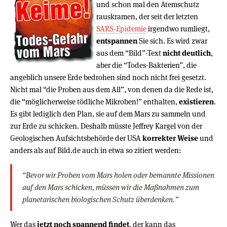
und schon mal den Atemschutz
rauskramen, der seit der letzten
SARS-Epidemie
irgendwo rumliegt,
entspannen
Sie sich. Es wird zwar
aus dem “Bild”-Text
nicht deutlich
,
aber die “Todes-Bakterien”, die
angeblich unsere Erde bedrohen sind noch nicht frei gesetzt.
Nicht mal “die Proben aus dem All”, von denen da die Rede ist,
die “möglicherweise tödliche Mikroben!” enthalten,
existieren
.
Es gibt lediglich den Plan, sie auf dem Mars zu sammeln und
zur Erde zu schicken. Deshalb müsste Jeffrey Kargel von der
Geologischen Aufsichtsbehörde der USA
korrekter Weise
und
anders als auf Bild.de auch in etwa so zitiert werden:
“Bevor wir Proben vom Mars holen oder bemannte Missionen
auf den Mars schicken, müssen wir die Maßnahmen zum
planetarischen biologischen Schutz überdenken.”
Wer das
jetzt noch spannend findet
, der kann das