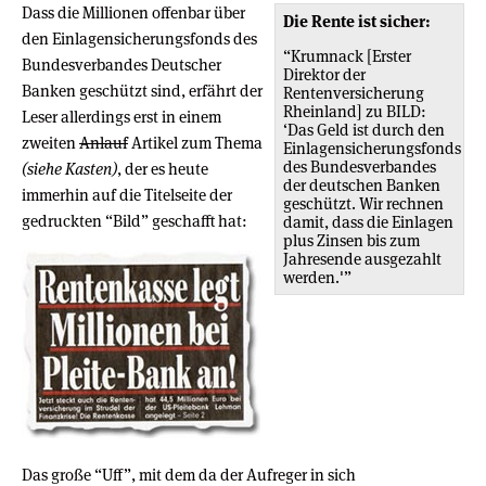
Dass die Millionen offenbar über
Die Rente ist sicher:
den Einlagensicherungsfonds des
“Krumnack [Erster
Bundesverbandes Deutscher
Direktor der
Banken geschützt sind, erfährt der
Rentenversicherung
Rheinland] zu BILD:
Leser allerdings erst in einem
‘Das Geld ist durch den
zweiten
Anlauf
Artikel zum Thema
Einlagensicherungsfonds
des Bundesverbandes
(siehe Kasten)
, der es heute
der deutschen Banken
immerhin auf die Titelseite der
geschützt. Wir rechnen
gedruckten “Bild” geschafft hat:
damit, dass die Einlagen
plus Zinsen bis zum
Jahresende ausgezahlt
werden.'”
Das große “Uff”, mit dem da der Aufreger in sich