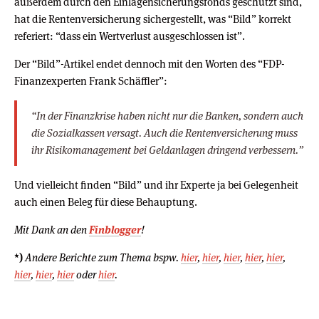
außerdem durch den Einlagensicherungsfonds geschützt sind,
hat die Rentenversicherung sichergestellt, was “Bild” korrekt
referiert: “dass ein Wertverlust ausgeschlossen ist”.
Der “Bild”-Artikel endet dennoch mit den Worten des “FDP-
Finanzexperten Frank Schäffler”:
“In der Finanzkrise haben nicht nur die Banken, sondern auch
die Sozialkassen versagt. Auch die Rentenversicherung muss
ihr Risikomanagement bei Geldanlagen dringend verbessern.”
Und vielleicht finden “Bild” und ihr Experte ja bei Gelegenheit
auch einen Beleg für diese Behauptung.
Mit Dank an den
Finblogger
!
*)
Andere Berichte zum Thema bspw.
hier
,
hier
,
hier
,
hier
,
hier
,
hier
,
hier
,
hier
oder
hier
.