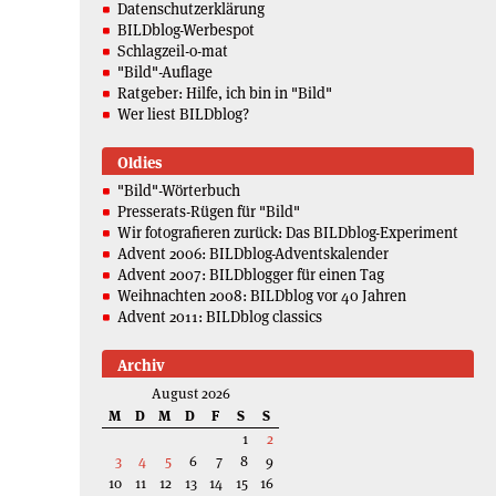
Datenschutzerklärung
BILDblog-Werbespot
Schlagzeil-o-mat
"Bild"-Auflage
Ratgeber: Hilfe, ich bin in "Bild"
Wer liest BILDblog?
Oldies
"Bild"-Wörterbuch
Presserats-Rügen für "Bild"
Wir fotografieren zurück: Das BILDblog-Experiment
Advent 2006: BILDblog-Adventskalender
Advent 2007: BILDblogger für einen Tag
Weihnachten 2008: BILDblog vor 40 Jahren
Advent 2011: BILDblog classics
Archiv
August 2026
M
D
M
D
F
S
S
1
2
3
4
5
6
7
8
9
10
11
12
13
14
15
16