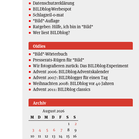
Datenschutzerklärung
BILDblog-Werbespot
Schlagzeil-o-mat
"Bild"-Auflage
Ratgeber: Hilfe, ich bin in "Bild"
Wer liest BILDblog?
Oldies
"Bild"-Wörterbuch
Presserats-Rügen für "Bild"
Wir fotografieren zurück: Das BILDblog-Experiment
Advent 2006: BILDblog-Adventskalender
Advent 2007: BILDblogger für einen Tag
Weihnachten 2008: BILDblog vor 40 Jahren
Advent 2011: BILDblog classics
Archiv
August 2026
M
D
M
D
F
S
S
1
2
3
4
5
6
7
8
9
10
11
12
13
14
15
16