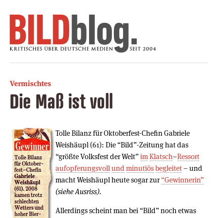
Vermischtes
Die Maß ist voll
Tolle Bilanz für Oktoberfest-Chefin Gabriele
Weishäupl (61): Die “Bild”-Zeitung hat das
“größte Volksfest der Welt”
im
Klatsch
–
Ressort
aufopferungsvoll
und
minutiös
begleitet
– und
macht Weishäupl heute sogar zur
“Gewinnerin”
(siehe Ausriss)
.
Allerdings scheint man bei “Bild” noch etwas