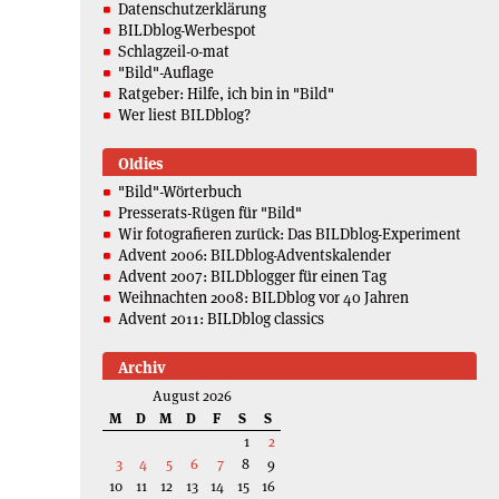
Datenschutzerklärung
BILDblog-Werbespot
Schlagzeil-o-mat
"Bild"-Auflage
Ratgeber: Hilfe, ich bin in "Bild"
Wer liest BILDblog?
Oldies
"Bild"-Wörterbuch
Presserats-Rügen für "Bild"
Wir fotografieren zurück: Das BILDblog-Experiment
Advent 2006: BILDblog-Adventskalender
Advent 2007: BILDblogger für einen Tag
Weihnachten 2008: BILDblog vor 40 Jahren
Advent 2011: BILDblog classics
Archiv
August 2026
M
D
M
D
F
S
S
1
2
3
4
5
6
7
8
9
10
11
12
13
14
15
16