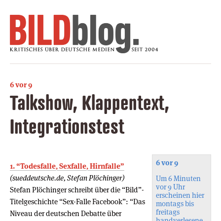
6 vor 9
Talkshow, Klappentext,
Integrationstest
6 vor 9
1. “Todesfalle, Sexfalle, Hirnfalle”
(sueddeutsche.de, Stefan Plöchinger)
Um 6 Minuten
vor 9 Uhr
Stefan Plöchinger schreibt über die “Bild”-
erscheinen hier
Titelgeschichte “Sex-Falle Facebook”: “Das
montags bis
freitags
Niveau der deutschen Debatte über
handverlesene