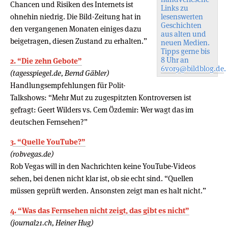
Chancen und Risiken des Internets ist
Links zu
ohnehin niedrig. Die Bild-Zeitung hat in
lesenswerten
Geschichten
den vergangenen Monaten einiges dazu
aus alten und
beigetragen, diesen Zustand zu erhalten.”
neuen Medien.
Tipps gerne bis
8 Uhr an
2. “Die zehn Gebote”
6vor9@bildblog.de
.
(tagesspiegel.de, Bernd Gäbler)
Handlungsempfehlungen für Polit-
Talkshows: “Mehr Mut zu zugespitzten Kontroversen ist
gefragt: Geert Wilders vs. Cem Özdemir: Wer wagt das im
deutschen Fernsehen?”
3. “Quelle YouTube?”
(robvegas.de)
Rob Vegas will in den Nachrichten keine YouTube-Videos
sehen, bei denen nicht klar ist, ob sie echt sind. “Quellen
müssen geprüft werden. Ansonsten zeigt man es halt nicht.”
4. “Was das Fernsehen nicht zeigt, das gibt es nicht”
(journal21.ch, Heiner Hug)