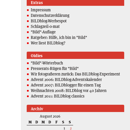
Extras
Impressum
Datenschutzerklärung
BILDblog-Werbespot
Schlagzeil-o-mat
"Bild"-Auflage
Ratgeber: Hilfe, ich bin in "Bild"
Wer liest BILDblog?
Oldies
"Bild"-Wörterbuch
Presserats-Rügen für "Bild"
Wir fotografieren zurück: Das BILDblog-Experiment
Advent 2006: BILDblog-Adventskalender
Advent 2007: BILDblogger für einen Tag
Weihnachten 2008: BILDblog vor 40 Jahren
Advent 2011: BILDblog classics
Archiv
August 2026
M
D
M
D
F
S
S
1
2