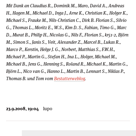
Mit Dank an Claudius R., Dominik M., Maro, David A., Andreas
H., Hagen M., Michael D., Inga J., Arne K., Christian K., Holger K.,
Michael S., Frauke M., Nils-Christian C., Dirk B. Florian S., Silvio
G., Thomas L., Moritz E., W.S., Kim D. S., Fabian, Timo G., Marc
D., Murat B., Philip H., Nicolas G., Nils F., Florian S., kr51-2, Björn
M., Simon S., Janis S., Veit, Alexander Z., Marcel B., Lukas R.,
Marco P., Kerstin, Helge J. G., Norbert, Matthias S., F.W.H.,
Michael P., Martin G., Stefan H., Ina L., Holger, Michael M.,
Michael B., Jens G., Henning S., Roland R., Michael K., Martin G.,
Björn L., Nico van G., Hanno L., Martin B., Lennart S., Niklas P.,
Thomas B. und Tom vom
Bestatterweblog
.
23.9.2008, 19:04
lupo