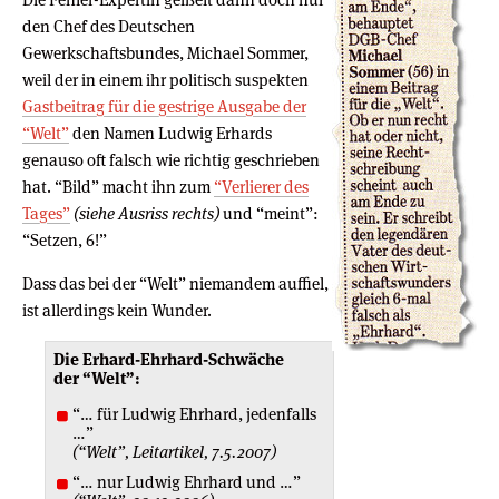
den Chef des Deutschen
Gewerkschaftsbundes, Michael Sommer,
weil der in einem ihr politisch suspekten
Gastbeitrag für die gestrige Ausgabe der
“Welt”
den Namen Ludwig Erhards
genauso oft falsch wie richtig geschrieben
hat. “Bild” macht ihn zum
“Verlierer des
Tages”
(siehe Ausriss rechts)
und “meint”:
“Setzen, 6!”
Dass das bei der “Welt” niemandem auffiel,
ist allerdings kein Wunder.
Die Erhard-Ehrhard-Schwäche
der “Welt”:
“… für Ludwig Ehrhard, jedenfalls
…”
(“Welt”, Leitartikel, 7.5.2007)
“… nur Ludwig Ehrhard und …”