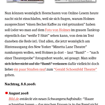
Nun können womöglich Heerscharen von Online-Lesern heute
nacht nicht einschlafen, weil sie sich fragen, warum Holmes
ausgerechnet “einen Becher Kaffee zu viel getrunken” haben
soll (oder wo man auf dem
Foto von Holmes
im grauen Tanktop
eigentlich das “weiße T-Shirt” sehen kann, von dem im Text
daneben die Rede ist). Und allen, die jetzt womöglich am
Hinterausgang des New Yorker “Minetta Lane Theatre”
rumlungern wollen, weil Holmes ja dort – laut “BamS” – “nach
einer Theaterprobe” fotografiert wurde, sei gesagt: Man sollte
sich lieber nicht auf die “BamS” verlassen
dafür vielleicht doch
lieber
ein paar Straßen rauf
zum
“Gerald Schoenfeld Theatre”
gehen.
Nachtrag, 8.8.2008:
August 2008
Bild.de
entdeckt ein neues Schwangerschaftsindiz:
“Haare
schneiden lassen – das machen Frauen ja in der Regel nicht