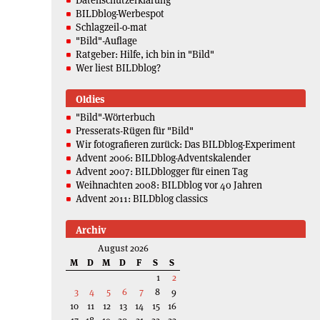
BILDblog-Werbespot
Schlagzeil-o-mat
"Bild"-Auflage
Ratgeber: Hilfe, ich bin in "Bild"
Wer liest BILDblog?
Oldies
"Bild"-Wörterbuch
Presserats-Rügen für "Bild"
Wir fotografieren zurück: Das BILDblog-Experiment
Advent 2006: BILDblog-Adventskalender
Advent 2007: BILDblogger für einen Tag
Weihnachten 2008: BILDblog vor 40 Jahren
Advent 2011: BILDblog classics
Archiv
August 2026
M
D
M
D
F
S
S
1
2
3
4
5
6
7
8
9
10
11
12
13
14
15
16