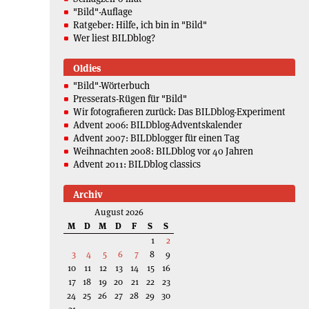
"Bild"-Auflage
Ratgeber: Hilfe, ich bin in "Bild"
Wer liest BILDblog?
Oldies
"Bild"-Wörterbuch
Presserats-Rügen für "Bild"
Wir fotografieren zurück: Das BILDblog-Experiment
Advent 2006: BILDblog-Adventskalender
Advent 2007: BILDblogger für einen Tag
Weihnachten 2008: BILDblog vor 40 Jahren
Advent 2011: BILDblog classics
Archiv
August 2026
M
D
M
D
F
S
S
1
2
3
4
5
6
7
8
9
10
11
12
13
14
15
16
17
18
19
20
21
22
23
24
25
26
27
28
29
30