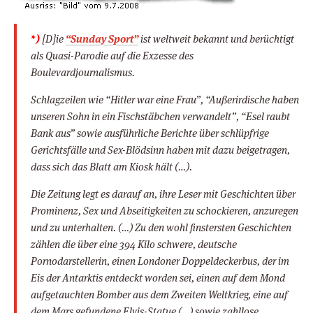
*)
[D]ie
“Sunday Sport”
ist weltweit bekannt und berüchtigt
als Quasi-Parodie auf die Exzesse des
Boulevardjournalismus.
Schlagzeilen wie “Hitler war eine Frau”, “Außerirdische haben
unseren Sohn in ein Fischstäbchen verwandelt”, “Esel raubt
Bank aus” sowie ausführliche Berichte über schlüpfrige
Gerichtsfälle und Sex-Blödsinn haben mit dazu beigetragen,
dass sich das Blatt am Kiosk hält (…).
Die Zeitung legt es darauf an, ihre Leser mit Geschichten über
Prominenz, Sex und Abseitigkeiten zu schockieren, anzuregen
und zu unterhalten. (…) Zu den wohl finstersten Geschichten
zählen die über eine 394 Kilo schwere, deutsche
Pornodarstellerin, einen Londoner Doppeldeckerbus, der im
Eis der Antarktis entdeckt worden sei, einen auf dem Mond
aufgetauchten Bomber aus dem Zweiten Weltkrieg, eine auf
dem Mars gefundene Elvis-Statue (…) sowie zahllose