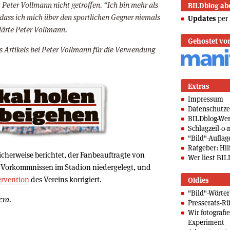
Peter Vollmann nicht getroffen. “Ich bin mehr als
BILDblog ab
 dass ich mich über den sportlichen Gegner niemals
Updates
per 
lärte Peter Vollmann.
Gehostet vo
s Artikels bei Peter Vollmann für die Verwendung
Extras
Impressum
Datenschutze
BILDblog-We
Schlagzeil-o-
"Bild"-Auflag
Ratgeber: Hilf
icherweise berichtet, der Fanbeauftragte von
Wer liest BIL
 Vorkommnissen im Stadion niedergelegt, und
ervention
des Vereins korrigiert.
Oldies
"Bild"-Wörte
cra.
Presserats-Rü
Wir fotografi
Experiment