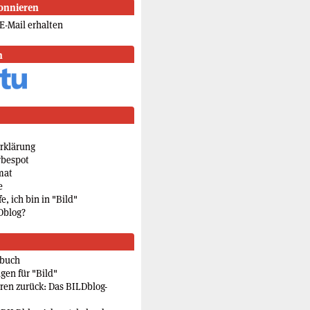
onnieren
E-Mail erhalten
n
rklärung
rbespot
mat
e
e, ich bin in "Bild"
Dblog?
rbuch
gen für "Bild"
eren zurück: Das BILDblog-