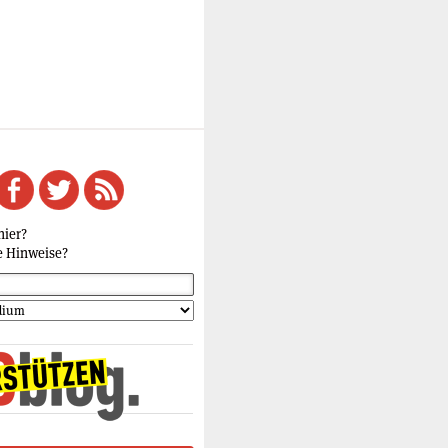
hier?
e Hinweise?