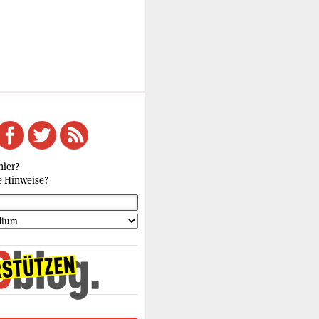
hier?
e Hinweise?