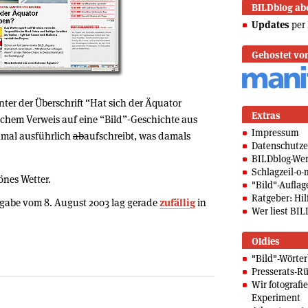
BILDblog ab
Updates
per 
Gehostet vo
nter der Überschrift “Hat sich der Äquator
Extras
chem Verweis auf eine “Bild”-Geschichte aus
Impressum
mal ausführlich
ab
aufschreibt, was damals
Datenschutze
BILDblog-We
Schlagzeil-o-
önes Wetter.
"Bild"-Auflag
Ratgeber: Hilf
gabe vom 8. August 2003 lag gerade
zufällig
in
Wer liest BIL
Oldies
"Bild"-Wörte
Presserats-Rü
Wir fotografi
Experiment