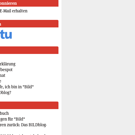
onnieren
E-Mail erhalten
n
rklärung
rbespot
mat
e
e, ich bin in "Bild"
Dblog?
rbuch
gen für "Bild"
eren zurück: Das BILDblog-