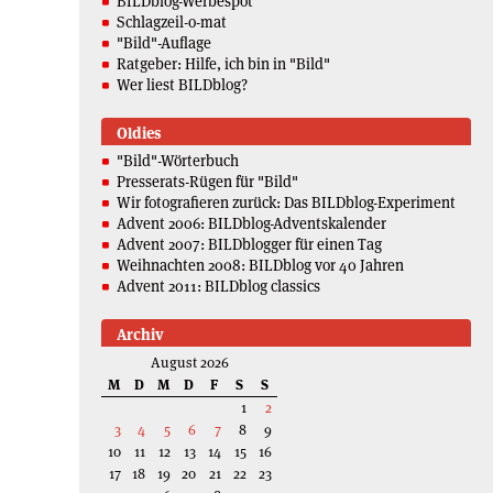
BILDblog-Werbespot
Schlagzeil-o-mat
"Bild"-Auflage
Ratgeber: Hilfe, ich bin in "Bild"
Wer liest BILDblog?
Oldies
"Bild"-Wörterbuch
Presserats-Rügen für "Bild"
Wir fotografieren zurück: Das BILDblog-Experiment
Advent 2006: BILDblog-Adventskalender
Advent 2007: BILDblogger für einen Tag
Weihnachten 2008: BILDblog vor 40 Jahren
Advent 2011: BILDblog classics
Archiv
August 2026
M
D
M
D
F
S
S
1
2
3
4
5
6
7
8
9
10
11
12
13
14
15
16
17
18
19
20
21
22
23