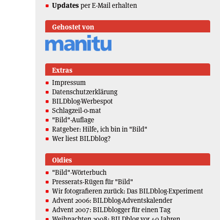
Updates
per E-Mail erhalten
Gehostet von
Extras
Impressum
Datenschutzerklärung
BILDblog-Werbespot
Schlagzeil-o-mat
"Bild"-Auflage
Ratgeber: Hilfe, ich bin in "Bild"
Wer liest BILDblog?
Oldies
"Bild"-Wörterbuch
Presserats-Rügen für "Bild"
Wir fotografieren zurück: Das BILDblog-Experiment
Advent 2006: BILDblog-Adventskalender
Advent 2007: BILDblogger für einen Tag
Weihnachten 2008: BILDblog vor 40 Jahren