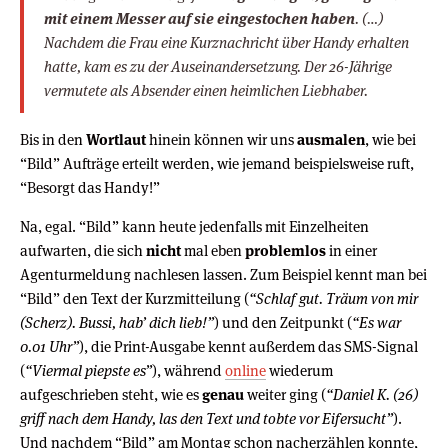
mit einem Messer auf sie eingestochen haben
. (…)
Nachdem die Frau eine Kurznachricht über Handy erhalten
hatte, kam es zu der Auseinandersetzung. Der 26-Jährige
vermutete als Absender einen heimlichen Liebhaber.
Bis in den
Wortlaut
hinein können wir uns
ausmalen
, wie bei
“Bild” Aufträge erteilt werden, wie jemand beispielsweise ruft,
“Besorgt das Handy!”
Na, egal. “Bild” kann heute jedenfalls mit Einzelheiten
aufwarten, die sich
nicht
mal eben
problemlos
in einer
Agenturmeldung nachlesen lassen. Zum Beispiel kennt man bei
“Bild” den Text der Kurzmitteilung (
“Schlaf gut. Träum von mir
(Scherz). Bussi, hab’ dich lieb!”
) und den Zeitpunkt (
“Es war
0.01 Uhr”
), die Print-Ausgabe kennt außerdem das SMS-Signal
(
“Viermal piepste es”
), während
online
wiederum
aufgeschrieben steht, wie es
genau
weiter ging (
“Daniel K. (26)
griff nach dem Handy, las den Text und tobte vor Eifersucht”
).
Und nachdem “Bild” am Montag schon nacherzählen konnte,