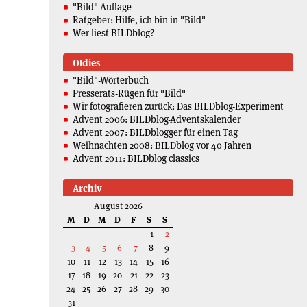
"Bild"-Auflage
Ratgeber: Hilfe, ich bin in "Bild"
Wer liest BILDblog?
Oldies
"Bild"-Wörterbuch
Presserats-Rügen für "Bild"
Wir fotografieren zurück: Das BILDblog-Experiment
Advent 2006: BILDblog-Adventskalender
Advent 2007: BILDblogger für einen Tag
Weihnachten 2008: BILDblog vor 40 Jahren
Advent 2011: BILDblog classics
Archiv
August 2026
M
D
M
D
F
S
S
1
2
3
4
5
6
7
8
9
10
11
12
13
14
15
16
17
18
19
20
21
22
23
24
25
26
27
28
29
30
31