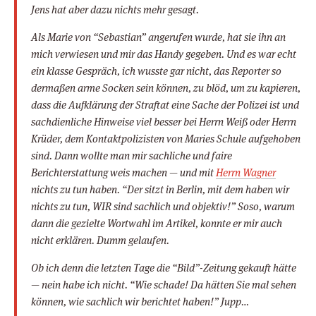
Jens hat aber dazu nichts mehr gesagt.
Als Marie von “Sebastian” angerufen wurde, hat sie ihn an
mich verwiesen und mir das Handy gegeben. Und es war echt
ein klasse Gespräch, ich wusste gar nicht, das Reporter so
dermaßen arme Socken sein können, zu blöd, um zu kapieren,
dass die Aufklärung der Straftat eine Sache der Polizei ist und
sachdienliche Hinweise viel besser bei Herrn Weiß oder Herrn
Krüder, dem Kontaktpolizisten von Maries Schule aufgehoben
sind. Dann wollte man mir sachliche und faire
Berichterstattung weis machen — und mit
Herrn Wagner
nichts zu tun haben. “Der sitzt in Berlin, mit dem haben wir
nichts zu tun, WIR sind sachlich und objektiv!” Soso, warum
dann die gezielte Wortwahl im Artikel, konnte er mir auch
nicht erklären. Dumm gelaufen.
Ob ich denn die letzten Tage die “Bild”-Zeitung gekauft hätte
— nein habe ich nicht. “Wie schade! Da hätten Sie mal sehen
können, wie sachlich wir berichtet haben!” Jupp…