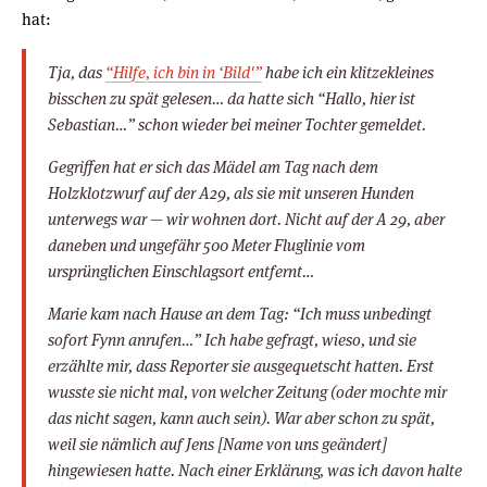
hat:
Tja, das
“Hilfe, ich bin in ‘Bild'”
habe ich ein klitzekleines
bisschen zu spät gelesen… da hatte sich “Hallo, hier ist
Sebastian…” schon wieder bei meiner Tochter gemeldet.
Gegriffen hat er sich das Mädel am Tag nach dem
Holzklotzwurf auf der A29, als sie mit unseren Hunden
unterwegs war — wir wohnen dort. Nicht auf der A 29, aber
daneben und ungefähr 500 Meter Fluglinie vom
ursprünglichen Einschlagsort entfernt…
Marie kam nach Hause an dem Tag: “Ich muss unbedingt
sofort Fynn anrufen…” Ich habe gefragt, wieso, und sie
erzählte mir, dass Reporter sie ausgequetscht hatten. Erst
wusste sie nicht mal, von welcher Zeitung (oder mochte mir
das nicht sagen, kann auch sein). War aber schon zu spät,
weil sie nämlich auf Jens
[Name von uns geändert]
hingewiesen hatte. Nach einer Erklärung, was ich davon halte