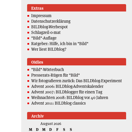
Extras
Impressum
Datenschutzerklärung
BILDblog-Werbespot
Schlagzeil-o-mat
"Bild"-Auflage
Ratgeber: Hilfe, ich bin in "Bild"
Wer liest BILDblog?
Oldies
"Bild"-Wörterbuch
Presserats-Rügen für "Bild"
Wir fotografieren zurück: Das BILDblog-Experiment
Advent 2006: BILDblog-Adventskalender
Advent 2007: BILDblogger für einen Tag
Weihnachten 2008: BILDblog vor 40 Jahren
Advent 2011: BILDblog classics
Archiv
August 2026
M
D
M
D
F
S
S