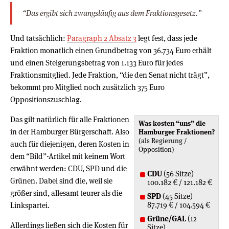
“Das ergibt sich zwangsläufig aus dem Fraktionsgesetz.”
Und tatsächlich:
Paragraph 2 Absatz 3
legt fest, dass jede
Fraktion monatlich einen Grundbetrag von 36.734 Euro erhält
und einen Steigerungsbetrag von 1.133 Euro für jedes
Fraktionsmitglied. Jede Fraktion, “die den Senat nicht trägt”,
bekommt pro Mitglied noch zusätzlich 375 Euro
Oppositionszuschlag.
Das gilt natürlich für alle Fraktionen
Was kosten “uns” die
in der Hamburger Bürgerschaft. Also
Hamburger Fraktionen?
(als Regierung /
auch für diejenigen, deren Kosten in
Opposition)
dem “Bild”-Artikel mit keinem Wort
erwähnt werden: CDU, SPD und die
CDU
(56 Sitze)
Grünen. Dabei sind die, weil sie
100.182 € / 121.182 €
größer sind, allesamt teurer als die
SPD
(45 Sitze)
87.719 € / 104.594 €
Linkspartei.
Grüne/GAL
(12
Allerdings ließen sich die Kosten für
Sitze)