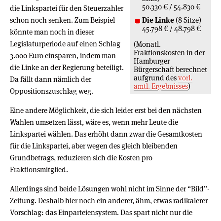
50.330 € / 54.830 €
die Linkspartei für den Steuerzahler
schon noch senken. Zum Beispiel
Die Linke
(8 Sitze)
45.798 € / 48.798 €
könnte man noch in dieser
Legislaturperiode auf einen Schlag
(Monatl.
Fraktionskosten in der
3.000 Euro einsparen, indem man
Hamburger
die Linke an der Regierung beteiligt.
Bürgerschaft berechnet
aufgrund des
vorl.
Da fällt dann nämlich der
amtl. Ergebnisses
)
Oppositionszuschlag weg.
Eine andere Möglichkeit, die sich leider erst bei den nächsten
Wahlen umsetzen lässt, wäre es, wenn mehr Leute die
Linkspartei wählen. Das erhöht dann zwar die Gesamtkosten
für die Linkspartei, aber wegen des gleich bleibenden
Grundbetrags, reduzieren sich die Kosten pro
Fraktionsmitglied.
Allerdings sind beide Lösungen wohl nicht im Sinne der “Bild”-
Zeitung. Deshalb hier noch ein anderer, ähm, etwas radikalerer
Vorschlag: das Einparteiensystem. Das spart nicht nur die