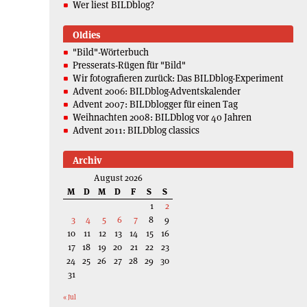
Wer liest BILDblog?
Oldies
"Bild"-Wörterbuch
Presserats-Rügen für "Bild"
Wir fotografieren zurück: Das BILDblog-Experiment
Advent 2006: BILDblog-Adventskalender
Advent 2007: BILDblogger für einen Tag
Weihnachten 2008: BILDblog vor 40 Jahren
Advent 2011: BILDblog classics
Archiv
August 2026
M
D
M
D
F
S
S
1
2
3
4
5
6
7
8
9
10
11
12
13
14
15
16
17
18
19
20
21
22
23
24
25
26
27
28
29
30
31
« Jul