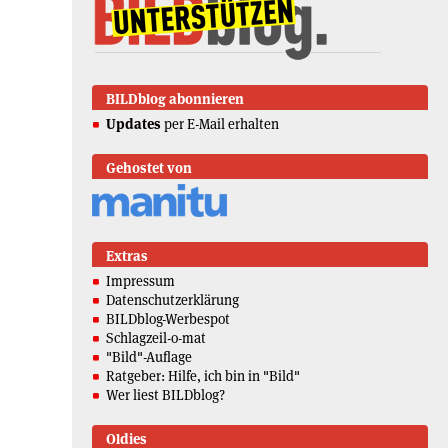
BILDblog abonnieren
Updates
per E-Mail erhalten
Gehostet von
Extras
Impressum
Datenschutzerklärung
BILDblog-Werbespot
Schlagzeil-o-mat
"Bild"-Auflage
Ratgeber: Hilfe, ich bin in "Bild"
Wer liest BILDblog?
Oldies