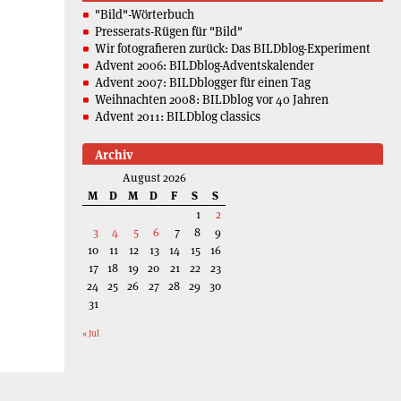
"Bild"-Wörterbuch
Presserats-Rügen für "Bild"
Wir fotografieren zurück: Das BILDblog-Experiment
Advent 2006: BILDblog-Adventskalender
Advent 2007: BILDblogger für einen Tag
Weihnachten 2008: BILDblog vor 40 Jahren
Advent 2011: BILDblog classics
Archiv
August 2026
M
D
M
D
F
S
S
1
2
3
4
5
6
7
8
9
10
11
12
13
14
15
16
17
18
19
20
21
22
23
24
25
26
27
28
29
30
31
« Jul