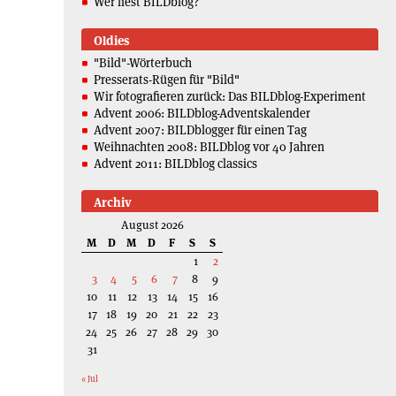
Wer liest BILDblog?
Oldies
"Bild"-Wörterbuch
Presserats-Rügen für "Bild"
Wir fotografieren zurück: Das BILDblog-Experiment
Advent 2006: BILDblog-Adventskalender
Advent 2007: BILDblogger für einen Tag
Weihnachten 2008: BILDblog vor 40 Jahren
Advent 2011: BILDblog classics
Archiv
August 2026
M
D
M
D
F
S
S
1
2
3
4
5
6
7
8
9
10
11
12
13
14
15
16
17
18
19
20
21
22
23
24
25
26
27
28
29
30
31
« Jul