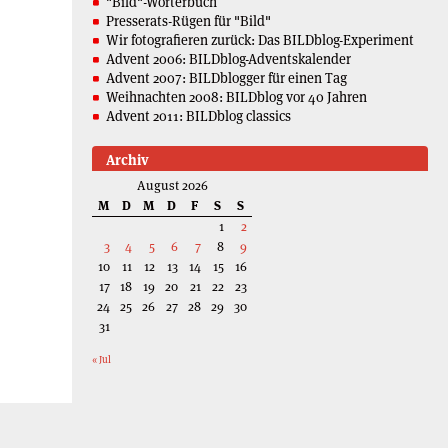
"Bild"-Wörterbuch
Presserats-Rügen für "Bild"
Wir fotografieren zurück: Das BILDblog-Experiment
Advent 2006: BILDblog-Adventskalender
Advent 2007: BILDblogger für einen Tag
Weihnachten 2008: BILDblog vor 40 Jahren
Advent 2011: BILDblog classics
Archiv
August 2026
M
D
M
D
F
S
S
1
2
3
4
5
6
7
8
9
10
11
12
13
14
15
16
17
18
19
20
21
22
23
24
25
26
27
28
29
30
31
« Jul