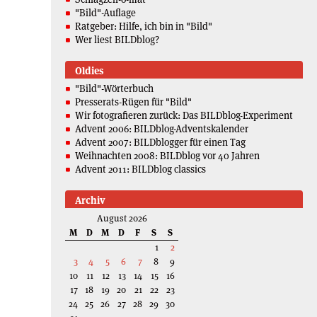
"Bild"-Auflage
Ratgeber: Hilfe, ich bin in "Bild"
Wer liest BILDblog?
Oldies
"Bild"-Wörterbuch
Presserats-Rügen für "Bild"
Wir fotografieren zurück: Das BILDblog-Experiment
Advent 2006: BILDblog-Adventskalender
Advent 2007: BILDblogger für einen Tag
Weihnachten 2008: BILDblog vor 40 Jahren
Advent 2011: BILDblog classics
Archiv
August 2026
M
D
M
D
F
S
S
1
2
3
4
5
6
7
8
9
10
11
12
13
14
15
16
17
18
19
20
21
22
23
24
25
26
27
28
29
30