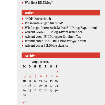
Wer liest BILDblog?
Oldies
"Bild"-Wörterbuch
Presserats-Rügen für "Bild"
Wir fotografieren zurück: Das BILDblog-Experiment
Advent 2006: BILDblog-Adventskalender
Advent 2007: BILDblogger für einen Tag
Weihnachten 2008: BILDblog vor 40 Jahren
Advent 2011: BILDblog classics
Archiv
August 2026
M
D
M
D
F
S
S
1
2
3
4
5
6
7
8
9
10
11
12
13
14
15
16
17
18
19
20
21
22
23
24
25
26
27
28
29
30
31
« Jul