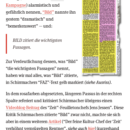
Kampagne
) alarmistisch und
gefährlich nennen,
“Bild”
nannte ihn
gestern “dramatisch” und
“bemerkenswert” — und:
BILD zitiert die wichtigsten
Passagen.
Zur Verdeutlichung dessen, was “Bild”
“die wichtigsten Passagen” nennt,
haben wir mal alles, was “Bild” zitierte,
in Schirrmachers “FAZ”-Text gelb markiert
(siehe Ausriss)
.
In dem rosafarben abgesetzten, längeren Passus in der rechten
Spalte referiert und kritisiert Schirrmacher übrigens einen
Videoblog-Beitrag
des “Zeit”-Feuilletonchefs Jens Jessen”. Diese
Kritik Schirrmachers zitierte “Bild” zwar nicht, machte sie sich
aber in einem weiteren
Artikel
(“Der feine Kultur-Chef der ‘Zeit’
verhöhnt verprügelten Rentner”,
siehe auch
hier
) kurzerhand