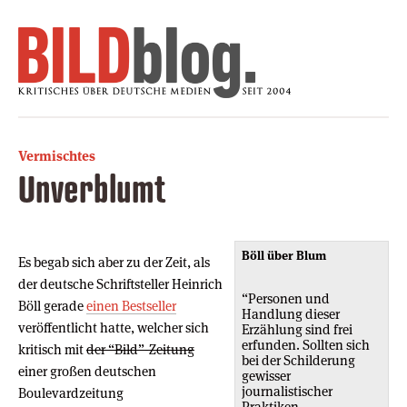
Vermischtes
Unverblumt
Böll über Blum
Es begab sich aber zu der Zeit, als
der deutsche Schriftsteller Heinrich
“Personen und
Böll gerade
einen Bestseller
Handlung dieser
veröffentlicht hatte, welcher sich
Erzählung sind frei
erfunden. Sollten sich
kritisch mit
der “Bild”-Zeitung
bei der Schilderung
einer großen deutschen
gewisser
journalistischer
Boulevardzeitung
Praktiken