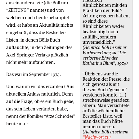
auseinandersetzte (die Böll nur
Ähnlichkeiten mit den
“ZEITUNG” nannte) und von
Praktiken der ‘Bild’-
Zeitung ergeben haben,
welchem noch heute behauptet
so sind diese
wird, er habe an Aktualität nichts
Ähnlichkeiten weder
beabsichtigt noch
eingebüßt, dass die Bestseller-
zufällig, sondern
Listen, in denen Bölls Buch
unvermeidlich.”
auftauchte, in den Zeitungen des
(Heinrich Böll in seiner
Vorbemerkung zu “Die
Axel-Springer-Verlags plötzlich
verlorene Ehre der
nicht mehr auftauchten.
Katharina Blum”, 1974)
“Übrigens war die
Das war im September 1974.
Reaktion der Presse, die
sich getrost als mit
Und warum wir das erzählen? Aus
diesem Buch ‘gemeint’
aktuellem Anlass natürlich. Denn
verstehen konnte, (…)
streckenweise geradezu
auf die Frage, ob es ein Buch gebe,
albern. Man verzichtete
das sein Leben verändert habe,
auf die wöchentliche
Bestseller-Liste, weil
nennt der Komiker “Atze Schröder”
man das Buch hätte
heute u.a.:
nennen müssen.”
(Heinrich Böll in seinem
“Nachwort zur