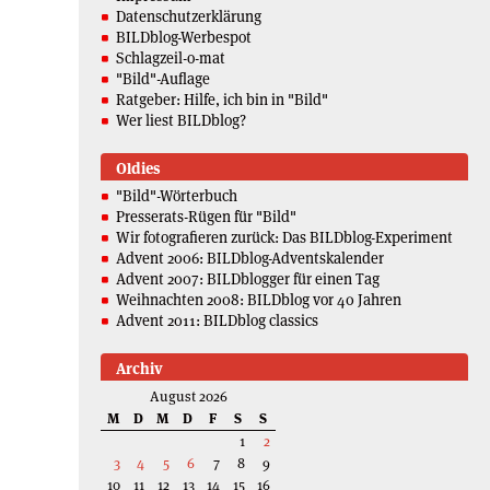
Datenschutzerklärung
BILDblog-Werbespot
Schlagzeil-o-mat
"Bild"-Auflage
Ratgeber: Hilfe, ich bin in "Bild"
Wer liest BILDblog?
Oldies
"Bild"-Wörterbuch
Presserats-Rügen für "Bild"
Wir fotografieren zurück: Das BILDblog-Experiment
Advent 2006: BILDblog-Adventskalender
Advent 2007: BILDblogger für einen Tag
Weihnachten 2008: BILDblog vor 40 Jahren
Advent 2011: BILDblog classics
Archiv
August 2026
M
D
M
D
F
S
S
1
2
3
4
5
6
7
8
9
10
11
12
13
14
15
16