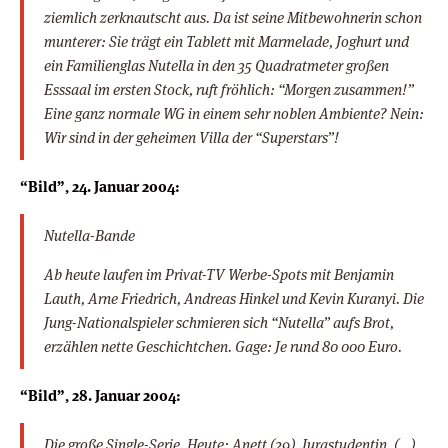
ziemlich zerknautscht aus. Da ist seine Mitbewohnerin schon
munterer: Sie trägt ein Tablett mit Marmelade, Joghurt und
ein Familienglas Nutella in den 35 Quadratmeter großen
Esssaal im ersten Stock, ruft fröhlich: “Morgen zusammen!”
Eine ganz normale WG in einem sehr noblen Ambiente? Nein:
Wir sind in der geheimen Villa der “Superstars”!
“Bild”, 24. Januar 2004:
Nutella-Bande
Ab heute laufen im Privat-TV Werbe-Spots mit Benjamin
Lauth, Arne Friedrich, Andreas Hinkel und Kevin Kuranyi. Die
Jung-Nationalspieler schmieren sich “Nutella” aufs Brot,
erzählen nette Geschichtchen. Gage: Je rund 80 000 Euro.
“Bild”, 28. Januar 2004:
Die große Single-Serie. Heute: Anett (29), Jurastudentin. (…)