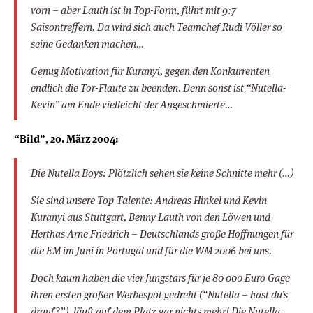
vorn – aber Lauth ist in Top-Form, führt mit 9:7
Saisontreffern. Da wird sich auch Teamchef Rudi Völler so
seine Gedanken machen…
Genug Motivation für Kuranyi, gegen den Konkurrenten
endlich die Tor-Flaute zu beenden. Denn sonst ist “Nutella-
Kevin” am Ende vielleicht der Angeschmierte…
“Bild”, 20. März 2004:
Die Nutella Boys: Plötzlich sehen sie keine Schnitte mehr (…)
Sie sind unsere Top-Talente: Andreas Hinkel und Kevin
Kuranyi aus Stuttgart, Benny Lauth von den Löwen und
Herthas Arne Friedrich – Deutschlands große Hoffnungen für
die EM im Juni in Portugal und für die WM 2006 bei uns.
Doch kaum haben die vier Jungstars für je 80 000 Euro Gage
ihren ersten großen Werbespot gedreht (“Nutella – hast du’s
drauf?”), läuft auf dem Platz gar nichts mehr! Die Nutella-