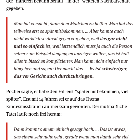
der “näheren Bekanntschaft”, in der “weiteren Nachbarschaft”
gegeben.
Man hat versucht, dann dem Mädchen zu helfen. Man hat das
teilweise erst so spät mitbekommen. … Aber konnte auch
nicht wirklich so direkt gegen vorgehen, weil das
gar nicht
mal so einfach
ist, weil letztendlich muss ja auch die Person
selber zum Beispiel denjenigen anzeigen wollen, das ist halt
alles ‘n bisschen komplizierter. Man kann nicht einfach nur
hingehen und sagen: Der macht das. …
Es ist schwieriger,
das vor Gericht auch durchzubringen.
Pocher sagte, er habe den Fall erst “später mitbekommen, viel
später”. Erst mit 14 Jahren sei er auf das Thema
Kindesmissbrauch aufmerksam geworden. Der mutmaßliche
Täter laufe noch frei herum:
Dann kommt’s einem ehrlich gesagt hoch. … Das ist etwas,
das einem sehr nahe geht, gerade wenn man damit sehr viel