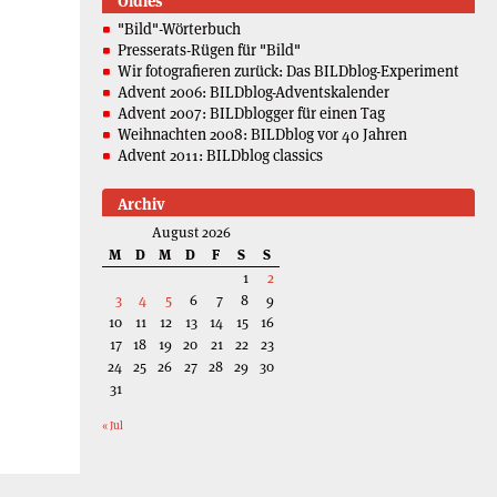
Oldies
"Bild"-Wörterbuch
Presserats-Rügen für "Bild"
Wir fotografieren zurück: Das BILDblog-Experiment
Advent 2006: BILDblog-Adventskalender
Advent 2007: BILDblogger für einen Tag
Weihnachten 2008: BILDblog vor 40 Jahren
Advent 2011: BILDblog classics
Archiv
August 2026
M
D
M
D
F
S
S
1
2
3
4
5
6
7
8
9
10
11
12
13
14
15
16
17
18
19
20
21
22
23
24
25
26
27
28
29
30
31
« Jul