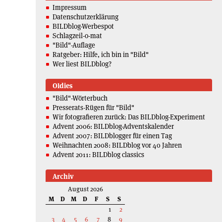
Impressum
Datenschutzerklärung
BILDblog-Werbespot
Schlagzeil-o-mat
"Bild"-Auflage
Ratgeber: Hilfe, ich bin in "Bild"
Wer liest BILDblog?
Oldies
"Bild"-Wörterbuch
Presserats-Rügen für "Bild"
Wir fotografieren zurück: Das BILDblog-Experiment
Advent 2006: BILDblog-Adventskalender
Advent 2007: BILDblogger für einen Tag
Weihnachten 2008: BILDblog vor 40 Jahren
Advent 2011: BILDblog classics
Archiv
August 2026
M
D
M
D
F
S
S
1
2
3
4
5
6
7
8
9