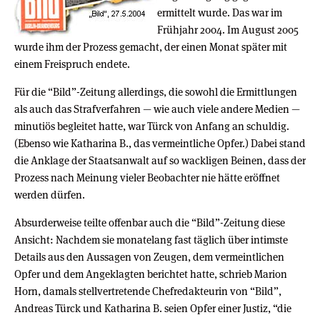
ermittelt wurde. Das war im
Frühjahr 2004. Im August 2005
wurde ihm der Prozess gemacht, der einen Monat später mit
einem Freispruch endete.
Für die “Bild”-Zeitung allerdings, die sowohl die Ermittlungen
als auch das Strafverfahren — wie auch viele andere Medien —
minutiös begleitet hatte, war Türck von Anfang an schuldig.
(Ebenso wie Katharina B., das vermeintliche Opfer.) Dabei stand
die Anklage der Staatsanwalt auf so wackligen Beinen, dass der
Prozess nach Meinung vieler Beobachter nie hätte eröffnet
werden dürfen.
Absurderweise teilte offenbar auch die “Bild”-Zeitung diese
Ansicht: Nachdem sie monatelang fast täglich über intimste
Details aus den Aussagen von Zeugen, dem vermeintlichen
Opfer und dem Angeklagten berichtet hatte, schrieb Marion
Horn, damals stellvertretende Chefredakteurin von “Bild”,
Andreas Türck und Katharina B. seien Opfer einer Justiz, “die