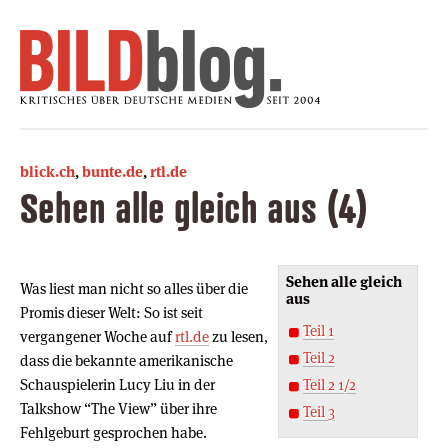
blick.ch
,
bunte.de
,
rtl.de
Sehen alle gleich aus (4)
Sehen alle gleich
Was liest man nicht so alles über die
aus
Promis dieser Welt: So ist seit
Teil 1
vergangener Woche auf
rtl.de
zu lesen,
Teil 2
dass die bekannte amerikanische
Schauspielerin Lucy Liu in der
Teil 2 1/2
Talkshow “The View” über ihre
Teil 3
Fehlgeburt gesprochen habe.