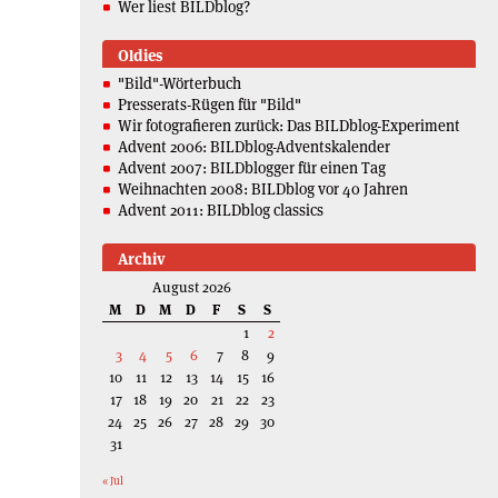
Wer liest BILDblog?
Oldies
"Bild"-Wörterbuch
Presserats-Rügen für "Bild"
Wir fotografieren zurück: Das BILDblog-Experiment
Advent 2006: BILDblog-Adventskalender
Advent 2007: BILDblogger für einen Tag
Weihnachten 2008: BILDblog vor 40 Jahren
Advent 2011: BILDblog classics
Archiv
August 2026
M
D
M
D
F
S
S
1
2
3
4
5
6
7
8
9
10
11
12
13
14
15
16
17
18
19
20
21
22
23
24
25
26
27
28
29
30
31
« Jul