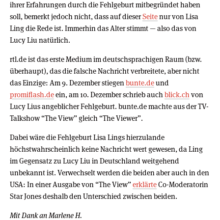
ihrer Erfahrungen durch die Fehlgeburt mitbegründet haben
soll, bemerkt jedoch nicht, dass auf dieser
Seite
nur von Lisa
Ling die Rede ist. Immerhin das Alter stimmt — also das von
Lucy Liu natürlich.
rtl.de ist das erste Medium im deutschsprachigen Raum (bzw.
überhaupt), das die falsche Nachricht verbreitete, aber nicht
das Einzige: Am 9. Dezember stiegen
bunte.de
und
promiflash.de
ein, am 10. Dezember schrieb auch
blick.ch
von
Lucy Lius angeblicher Fehlgeburt. bunte.de machte aus der TV-
Talkshow “The View” gleich “The Viewer”.
Dabei wäre die Fehlgeburt Lisa Lings hierzulande
höchstwahrscheinlich keine Nachricht wert gewesen, da Ling
im Gegensatz zu Lucy Liu in Deutschland weitgehend
unbekannt ist. Verwechselt werden die beiden aber auch in den
USA: In einer Ausgabe von “The View”
erklärte
Co-Moderatorin
Star Jones deshalb den Unterschied zwischen beiden.
Mit Dank an Marlene H.