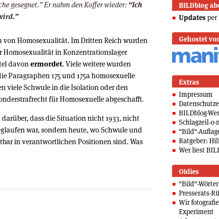
rche gesegnet.” Er nahm den Koffer wieder:
“Ich
BILDblog ab
wird.”
Updates
per 
Gehostet vo
ch von Homosexualität. Im Dritten Reich wurden
 Homosexualität in Konzentrationslager
ttel davon
ermordet
. Viele weitere wurden
n die Paragraphen 175 und 175a homosexuelle
Extras
n viele Schwule in die Isolation oder den
Impressum
Sonderstrafrecht für Homosexuelle abgeschafft.
Datenschutze
BILDblog-We
darüber, dass die Situation nicht 1933, nicht
Schlagzeil-o-
Weglaufen war, sondern heute, wo Schwule und
"Bild"-Auflag
Ratgeber: Hilf
tbar in verantwortlichen Positionen sind. Was
Wer liest BIL
Oldies
"Bild"-Wörte
Presserats-Rü
Wir fotografi
Experiment