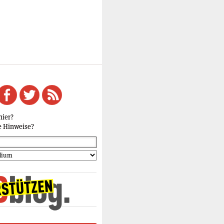
hier?
e Hinweise?