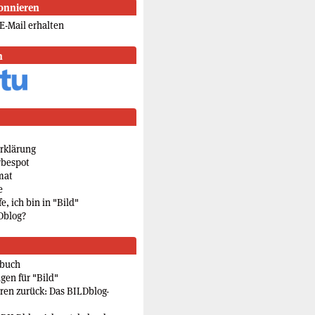
onnieren
E-Mail erhalten
n
rklärung
rbespot
mat
e
e, ich bin in "Bild"
Dblog?
rbuch
gen für "Bild"
eren zurück: Das BILDblog-