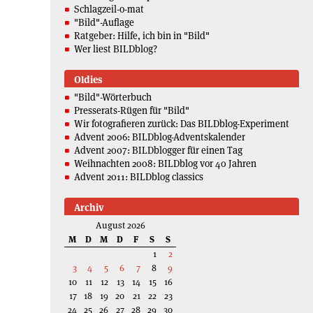
Schlagzeil-o-mat
"Bild"-Auflage
Ratgeber: Hilfe, ich bin in "Bild"
Wer liest BILDblog?
Oldies
"Bild"-Wörterbuch
Presserats-Rügen für "Bild"
Wir fotografieren zurück: Das BILDblog-Experiment
Advent 2006: BILDblog-Adventskalender
Advent 2007: BILDblogger für einen Tag
Weihnachten 2008: BILDblog vor 40 Jahren
Advent 2011: BILDblog classics
Archiv
August 2026
M
D
M
D
F
S
S
1
2
3
4
5
6
7
8
9
10
11
12
13
14
15
16
17
18
19
20
21
22
23
24
25
26
27
28
29
30