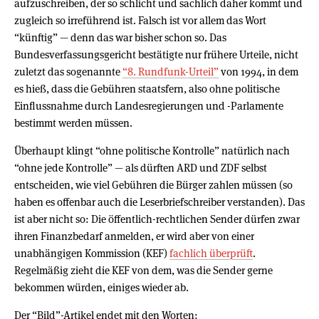
aufzuschreiben, der so schlicht und sachlich daher kommt und
zugleich so irreführend ist. Falsch ist vor allem das Wort
“künftig” — denn das war bisher schon so. Das
Bundesverfassungsgericht bestätigte nur frühere Urteile, nicht
zuletzt das sogenannte
“8. Rundfunk-Urteil”
von 1994, in dem
es hieß, dass die Gebühren staatsfern, also ohne politische
Einflussnahme durch Landesregierungen und -Parlamente
bestimmt werden müssen.
Überhaupt klingt “ohne politische Kontrolle” natürlich nach
“ohne jede Kontrolle” — als dürften ARD und ZDF selbst
entscheiden, wie viel Gebühren die Bürger zahlen müssen (so
haben es offenbar auch die Leserbriefschreiber verstanden). Das
ist aber nicht so: Die öffentlich-rechtlichen Sender dürfen zwar
ihren Finanzbedarf anmelden, er wird aber von einer
unabhängigen Kommission (KEF)
fachlich überprüft
.
Regelmäßig zieht die KEF von dem, was die Sender gerne
bekommen würden, einiges wieder ab.
Der “Bild”-Artikel endet mit den Worten: