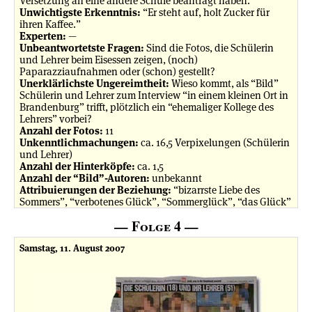
Versetzung an eine andere Schule beantragt haben.”
Unwichtigste Erkenntnis:
“Er steht auf, holt Zucker für
ihren Kaffee.”
Experten:
—
Unbeantwortetste Fragen:
Sind die Fotos, die Schülerin
und Lehrer beim Eisessen zeigen, (noch)
Paparazziaufnahmen oder (schon) gestellt?
Unerklärlichste Ungereimtheit:
Wieso kommt, als “Bild”
Schülerin und Lehrer zum Interview “in einem kleinen Ort in
Brandenburg” trifft, plötzlich ein “ehemaliger Kollege des
Lehrers” vorbei?
Anzahl der Fotos:
11
Unkenntlichmachungen:
ca. 16,5 Verpixelungen (Schülerin
und Lehrer)
Anzahl der Hinterköpfe:
ca. 1,5
Anzahl der “Bild”-Autoren:
unbekannt
Attribuierungen der Beziehung:
“bizarrste Liebe des
Sommers”, “verbotenes Glück”, “Sommerglück”, “das Glück”
— Folge 4 —
Samstag, 11. August 2007