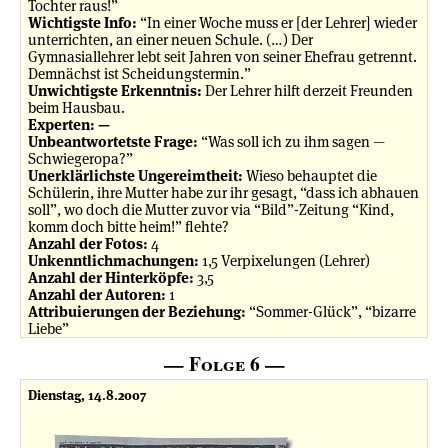
Tochter raus!”
Wichtigste Info:
“In einer Woche muss er [der Lehrer] wieder
unterrichten, an einer neuen Schule. (…) Der
Gymnasiallehrer lebt seit Jahren von seiner Ehefrau getrennt.
Demnächst ist Scheidungstermin.”
Unwichtigste Erkenntnis:
Der Lehrer hilft derzeit Freunden
beim Hausbau.
Experten: —
Unbeantwortetste Frage:
“Was soll ich zu ihm sagen —
Schwiegeropa?”
Unerklärlichste Ungereimtheit:
Wieso behauptet die
Schülerin, ihre Mutter habe zur ihr gesagt, “dass ich abhauen
soll”, wo doch die Mutter zuvor via “Bild”-Zeitung “Kind,
komm doch bitte heim!” flehte?
Anzahl der Fotos:
4
Unkenntlichmachungen:
1,5 Verpixelungen (Lehrer)
Anzahl der Hinterköpfe:
3,5
Anzahl der Autoren:
1
Attribuierungen der Beziehung:
“Sommer-Glück”, “bizarre
Liebe”
— Folge 6 —
Dienstag, 14.8.2007