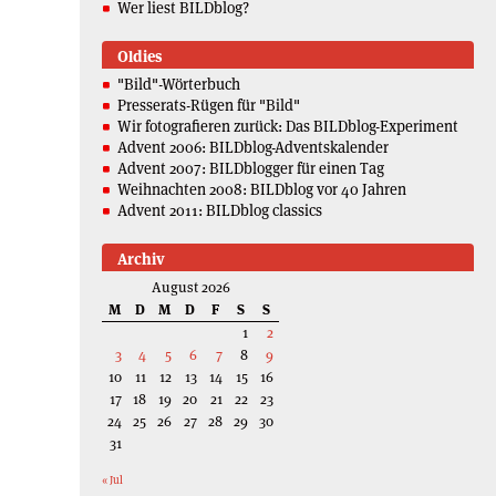
Wer liest BILDblog?
Oldies
"Bild"-Wörterbuch
Presserats-Rügen für "Bild"
Wir fotografieren zurück: Das BILDblog-Experiment
Advent 2006: BILDblog-Adventskalender
Advent 2007: BILDblogger für einen Tag
Weihnachten 2008: BILDblog vor 40 Jahren
Advent 2011: BILDblog classics
Archiv
August 2026
M
D
M
D
F
S
S
1
2
3
4
5
6
7
8
9
10
11
12
13
14
15
16
17
18
19
20
21
22
23
24
25
26
27
28
29
30
31
« Jul