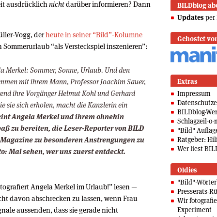
eit ausdrücklich
nicht
darüber informieren? Dann
BILDblog ab
Updates
per 
üller-Vogg, der
heute in seiner “Bild”-Kolumne
Gehostet vo
ren Sommerurlaub “als Versteckspiel inszenieren”:
la Merkel: Sommer, Sonne, Urlaub. Und den
ammen mit ihrem Mann, Professor Joachim Sauer,
Extras
rend ihre Vorgänger Helmut Kohl und Gerhard
Impressum
Datenschutze
e sie sich erholen, macht die Kanzlerin ein
BILDblog-We
eint Angela Merkel und ihrem ohnehin
Schlagzeil-o-
ß zu bereiten, die Leser-Reporter von BILD
"Bild"-Auflag
r Magazine zu besonderen Anstrengungen zu
Ratgeber: Hilf
Wer liest BIL
o: Mal sehen, wer uns zuerst entdeckt.
Oldies
"Bild"-Wörte
ografiert Angela Merkel im Urlaub!” lesen —
Presserats-Rü
icht davon abschrecken zu lassen, wenn Frau
Wir fotografi
gnale aussenden, dass sie gerade nicht
Experiment