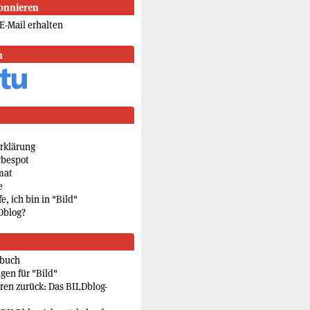
onnieren
E-Mail erhalten
n
rklärung
rbespot
mat
e
e, ich bin in "Bild"
Dblog?
rbuch
gen für "Bild"
eren zurück: Das BILDblog-