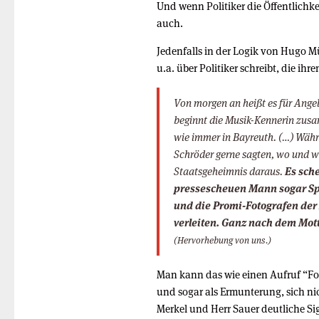
Und wenn Politiker die Öffentlichk
auch.
Jedenfalls in der Logik von Hugo M
u.a. über Politiker schreibt, die ih
Von morgen an heißt es für Ange
beginnt die Musik-Kennerin zus
wie immer in Bayreuth. (…) Wäh
Schröder gerne sagten, wo und wi
Staatsgeheimnis daraus.
Es sch
pressescheuen Mann sogar Spa
und die Promi-Fotografen de
verleiten. Ganz nach dem Mott
(Hervorhebung von uns.)
Man kann das wie einen Aufruf “Fot
und sogar als Ermunterung, sich n
Merkel und Herr Sauer deutliche Si