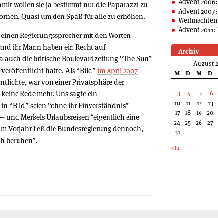
Advent 2006:
mit wollen sie ja bestimmt nur die Paparazzi zu
Advent 2007:
rnen. Quasi um den Spaß für alle zu erhöhen.
Weihnachten 
Advent 2011: 
 einen Regierungssprecher mit den Worten
 und ihr Mann haben ein Recht auf
Archiv
ja auch die britische Boulevardzeitung “The Sun”
August 
veröffentlicht hatte. Als “Bild”
im April 2007
M
D
M
D
entlichte, war von einer Privatsphäre der
keine Rede mehr. Uns sagte ein
3
4
5
6
10
11
12
13
in “Bild” seien “ohne ihr Einverständnis”
17
18
19
20
 und Merkels Urlaubsreisen “eigentlich eine
24
25
26
27
im Vorjahr ließ die Bundesregierung dennoch,
31
ch beruhen”.
« Jul