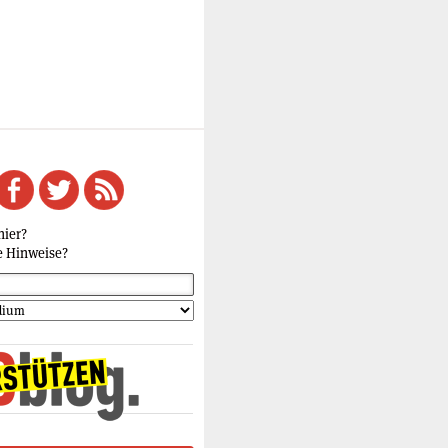
hier?
e Hinweise?