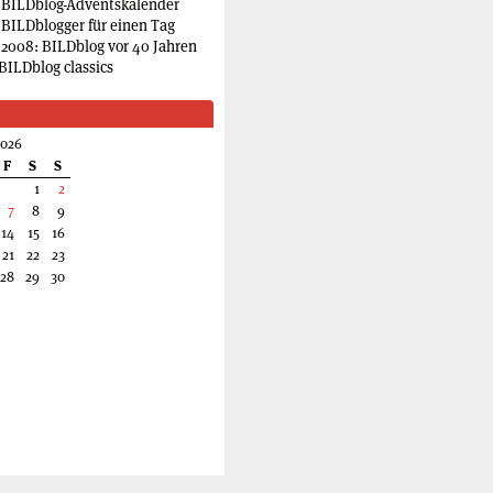
 BILDblog-Adventskalender
 BILDblogger für einen Tag
2008: BILDblog vor 40 Jahren
BILDblog classics
2026
F
S
S
1
2
7
8
9
14
15
16
21
22
23
28
29
30