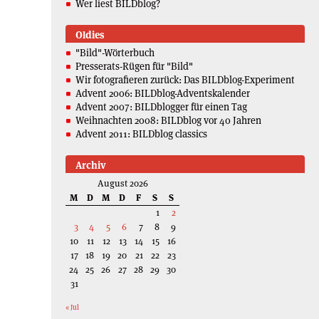
Wer liest BILDblog?
Oldies
"Bild"-Wörterbuch
Presserats-Rügen für "Bild"
Wir fotografieren zurück: Das BILDblog-Experiment
Advent 2006: BILDblog-Adventskalender
Advent 2007: BILDblogger für einen Tag
Weihnachten 2008: BILDblog vor 40 Jahren
Advent 2011: BILDblog classics
Archiv
August 2026
M
D
M
D
F
S
S
1
2
3
4
5
6
7
8
9
10
11
12
13
14
15
16
17
18
19
20
21
22
23
24
25
26
27
28
29
30
31
« Jul