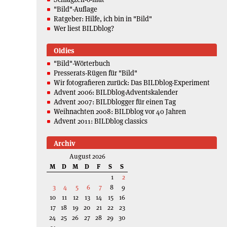
"Bild"-Auflage
Ratgeber: Hilfe, ich bin in "Bild"
Wer liest BILDblog?
Oldies
"Bild"-Wörterbuch
Presserats-Rügen für "Bild"
Wir fotografieren zurück: Das BILDblog-Experiment
Advent 2006: BILDblog-Adventskalender
Advent 2007: BILDblogger für einen Tag
Weihnachten 2008: BILDblog vor 40 Jahren
Advent 2011: BILDblog classics
Archiv
August 2026
M
D
M
D
F
S
S
1
2
3
4
5
6
7
8
9
10
11
12
13
14
15
16
17
18
19
20
21
22
23
24
25
26
27
28
29
30