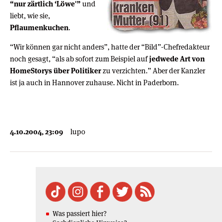
“nur zärtlich ‘Löwe'”
und
liebt, wie sie,
Pflaumenkuchen
.
“Wir können gar nicht anders”, hatte der “Bild”-Chefredakteur
noch gesagt, “als ab sofort zum Beispiel auf
jedwede Art von
HomeStorys über Politiker
zu verzichten.” Aber der Kanzler
ist ja auch in Hannover zuhause. Nicht in Paderborn.
4.10.2004, 23:09
lupo
Was passiert hier?