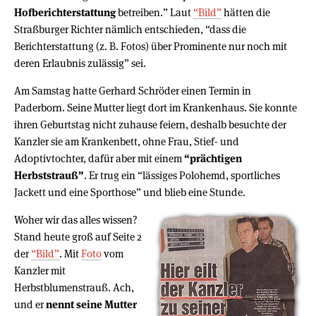
Hofberichterstattung
betreiben.” Laut
“Bild”
hätten die
Straßburger Richter nämlich entschieden, “dass die
Berichterstattung (z. B. Fotos) über Prominente nur noch mit
deren Erlaubnis zulässig” sei.
Am Samstag hatte Gerhard Schröder einen Termin in
Paderborn. Seine Mutter liegt dort im Krankenhaus. Sie konnte
ihren Geburtstag nicht zuhause feiern, deshalb besuchte der
Kanzler sie am Krankenbett, ohne Frau, Stief- und
Adoptivtochter, dafür aber mit einem
“prächtigen
Herbststrauß”
. Er trug ein “lässiges Polohemd, sportliches
Jackett und eine Sporthose” und blieb eine Stunde.
Woher wir das alles wissen?
Stand heute groß auf Seite 2
der
“Bild”
. Mit
Foto
vom
Kanzler mit
Herbstblumenstrauß. Ach,
und er
nennt seine Mutter