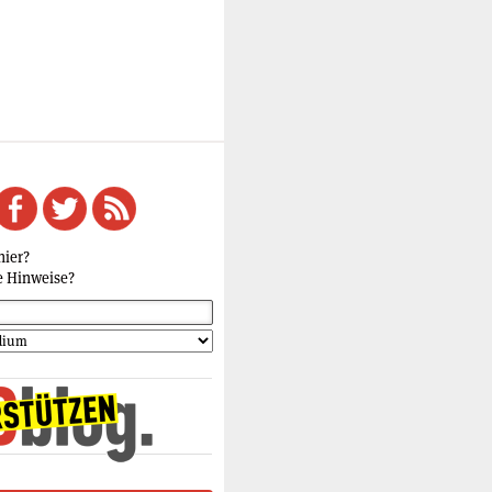
hier?
e Hinweise?