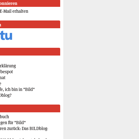
onnieren
E-Mail erhalten
n
rklärung
rbespot
mat
e
e, ich bin in "Bild"
Dblog?
rbuch
gen für "Bild"
eren zurück: Das BILDblog-