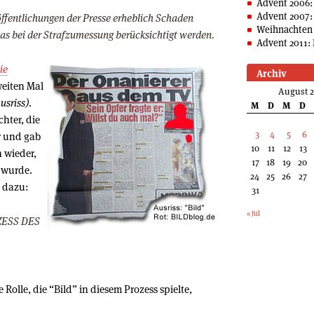
Advent 2006:
Advent 2007:
ffentlichungen der Presse erheblich Schaden
Weihnachten 
s bei der Strafzumessung berücksichtigt werden.
Advent 2011: 
ie
Archiv
eiten Mal
August 
usriss)
.
M
D
M
D
chter, die
3
4
5
6
r und gab
10
11
12
13
n wieder,
17
18
19
20
 wurde.
24
25
26
27
 dazu:
31
« Jul
ZESS DES
Rolle, die “Bild” in diesem Prozess spielte,