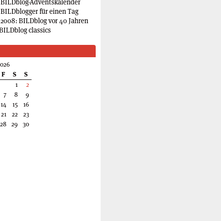
 BILDblog-Adventskalender
 BILDblogger für einen Tag
2008: BILDblog vor 40 Jahren
BILDblog classics
2026
F
S
S
1
2
7
8
9
14
15
16
21
22
23
28
29
30