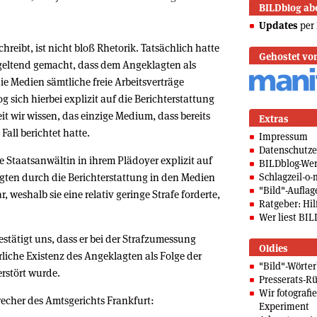
BILDblog ab
Updates
per 
reibt, ist nicht bloß Rhetorik. Tatsächlich hatte
Gehostet vo
geltend gemacht, dass dem Angeklagten als
ie Medien sämtliche freie Arbeitsverträge
sich hierbei explizit auf die Berichterstattung
it wir wissen, das einzige Medium, dass bereits
Extras
Fall berichtet hatte.
Impressum
Datenschutze
Staatsanwältin in ihrem Plädoyer explizit auf
BILDblog-We
gten durch die Berichterstattung in den Medien
Schlagzeil-o-
"Bild"-Auflag
 weshalb sie eine relativ geringe Strafe forderte,
Ratgeber: Hilf
Wer liest BIL
stätigt uns, dass er bei der Strafzumessung
Oldies
rliche Existenz des Angeklagten als Folge der
"Bild"-Wörte
erstört wurde.
Presserats-Rü
Wir fotografi
recher des Amtsgerichts Frankfurt:
Experiment