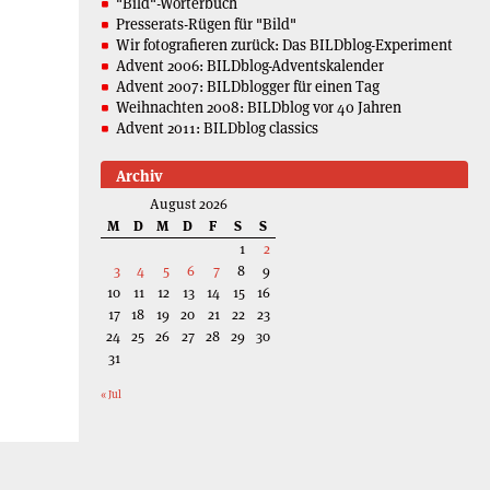
"Bild"-Wörterbuch
Presserats-Rügen für "Bild"
Wir fotografieren zurück: Das BILDblog-Experiment
Advent 2006: BILDblog-Adventskalender
Advent 2007: BILDblogger für einen Tag
Weihnachten 2008: BILDblog vor 40 Jahren
Advent 2011: BILDblog classics
Archiv
August 2026
M
D
M
D
F
S
S
1
2
3
4
5
6
7
8
9
10
11
12
13
14
15
16
17
18
19
20
21
22
23
24
25
26
27
28
29
30
31
« Jul