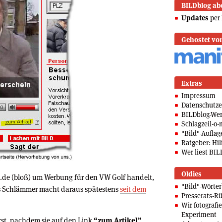
BILDblog ab
Updates
per 
Gehostet vo
Extras
Impressum
Datenschutze
BILDblog-We
Schlagzeil-o-
"Bild"-Auflag
Ratgeber: Hilf
Wer liest BIL
Oldies
g.de (bloß) um Werbung für den VW Golf handelt,
"Bild"-Wörte
ias Schlämmer macht daraus spätestens
seit dem
Presserats-Rü
Wir fotografi
Experiment
erst, nachdem sie auf den Link
“zum Artikel”