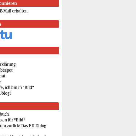
onnieren
E-Mail erhalten
n
rklärung
rbespot
mat
e
e, ich bin in "Bild"
Dblog?
rbuch
gen für "Bild"
eren zurück: Das BILDblog-