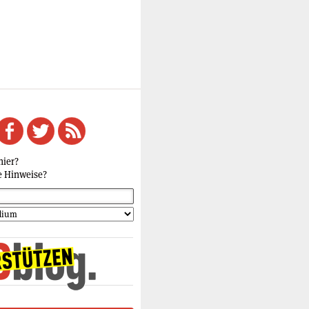
hier?
e Hinweise?