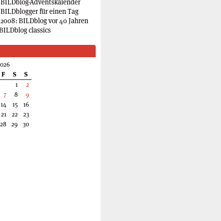
 BILDblog-Adventskalender
 BILDblogger für einen Tag
2008: BILDblog vor 40 Jahren
BILDblog classics
2026
F
S
S
1
2
7
8
9
14
15
16
21
22
23
28
29
30