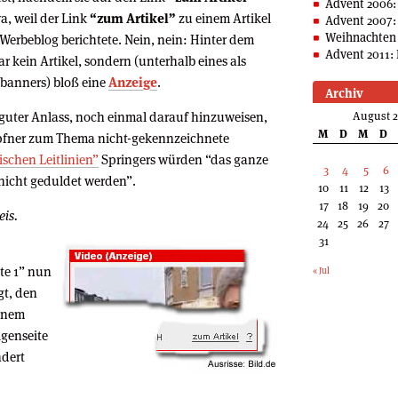
Advent 2006:
a, weil der Link
“zum Artikel”
zu einem Artikel
Advent 2007:
Weihnachten 
Werbeblog berichtete. Nein, nein: Hinter dem
Advent 2011: 
ar kein Artikel, sondern (unterhalb eines als
banners) bloß eine
Anzeige
.
Archiv
guter Anlass, noch einmal darauf hinzuweisen,
August 
M
D
M
D
öpfner zum Thema nicht-gekennzeichnete
ischen Leitlinien”
Springers würden “das ganze
3
4
5
6
 nicht geduldet werden”.
10
11
12
13
17
18
19
20
eis.
24
25
26
27
31
ite 1” nun
« Jul
gt, den
einem
igenseite
ndert