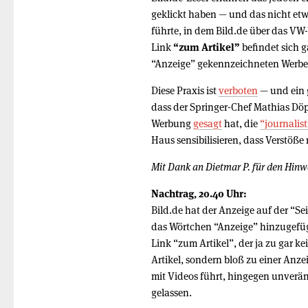
geklickt haben — und das nicht etw
führte, in dem Bild.de über das VW-
Link
“zum Artikel”
befindet sich g
“Anzeige” gekennzeichneten Werbe
Diese Praxis ist
verboten
— und ein 
dass der Springer-Chef Mathias D
Werbung
gesagt
hat, die
“journalist
Haus sensibilisieren, dass Verstöße
Mit Dank an Dietmar P. für den Hinw
Nachtrag, 20.40 Uhr:
Bild.de hat der Anzeige auf der “Se
das Wörtchen “Anzeige” hinzugefü
Link “zum Artikel”, der ja zu gar k
Artikel, sondern bloß zu einer Anze
mit Videos führt, hingegen unverä
gelassen.