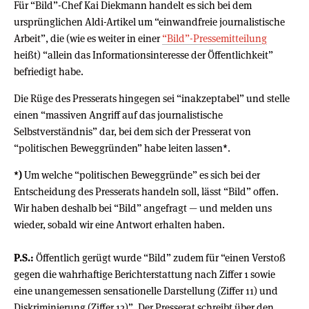
Für “Bild”-Chef Kai Diekmann handelt es sich bei dem
ursprünglichen Aldi-Artikel um “einwandfreie journalistische
Arbeit”, die (wie es weiter in einer
“Bild”-Pressemitteilung
heißt) “allein das Informationsinteresse der Öffentlichkeit”
befriedigt habe.
Die Rüge des Presserats hingegen sei “inakzeptabel” und stelle
einen “massiven Angriff auf das journalistische
Selbstverständnis” dar, bei dem sich der Presserat von
“politischen Beweggründen” habe leiten lassen*.
*)
Um welche “politischen Beweggründe” es sich bei der
Entscheidung des Presserats handeln soll, lässt “Bild” offen.
Wir haben deshalb bei “Bild” angefragt — und melden uns
wieder, sobald wir eine Antwort erhalten haben.
P.S.:
Öffentlich gerügt wurde “Bild” zudem für “einen Verstoß
gegen die wahrhaftige Berichterstattung nach Ziffer 1 sowie
eine unangemessen sensationelle Darstellung (Ziffer 11) und
Diskriminierung (Ziffer 12)”. Der Presserat schreibt über den