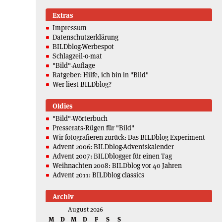
Extras
Impressum
Datenschutzerklärung
BILDblog-Werbespot
Schlagzeil-o-mat
"Bild"-Auflage
Ratgeber: Hilfe, ich bin in "Bild"
Wer liest BILDblog?
Oldies
"Bild"-Wörterbuch
Presserats-Rügen für "Bild"
Wir fotografieren zurück: Das BILDblog-Experiment
Advent 2006: BILDblog-Adventskalender
Advent 2007: BILDblogger für einen Tag
Weihnachten 2008: BILDblog vor 40 Jahren
Advent 2011: BILDblog classics
Archiv
August 2026
M
D
M
D
F
S
S