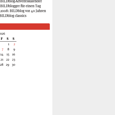
 BILDblog-Adventskalender
 BILDblogger für einen Tag
2008: BILDblog vor 40 Jahren
BILDblog classics
2026
F
S
S
1
2
7
8
9
14
15
16
21
22
23
28
29
30