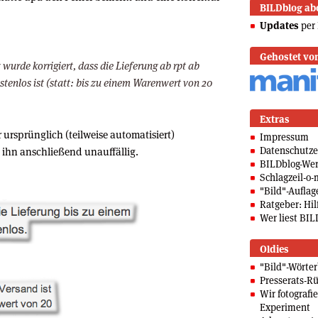
BILDblog ab
Updates
per 
Gehostet vo
 wurde korrigiert, dass die Lieferung ab rpt ab
enlos ist (statt: bis zu einem Warenwert von 20
Extras
 ursprünglich (teilweise automatisiert)
Impressum
Datenschutze
n ihn anschließend unauffällig.
BILDblog-We
Schlagzeil-o-
"Bild"-Auflag
Ratgeber: Hilf
Wer liest BIL
Oldies
"Bild"-Wörte
Presserats-Rü
Wir fotografi
Experiment