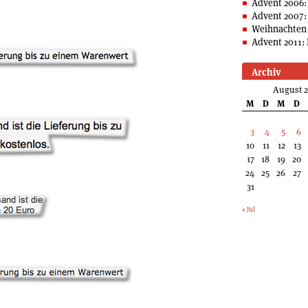
Advent 2006:
Advent 2007:
Weihnachten 
Advent 2011: 
Archiv
August 
M
D
M
D
3
4
5
6
10
11
12
13
17
18
19
20
24
25
26
27
31
« Jul