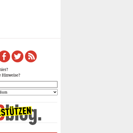
hier?
e Hinweise?