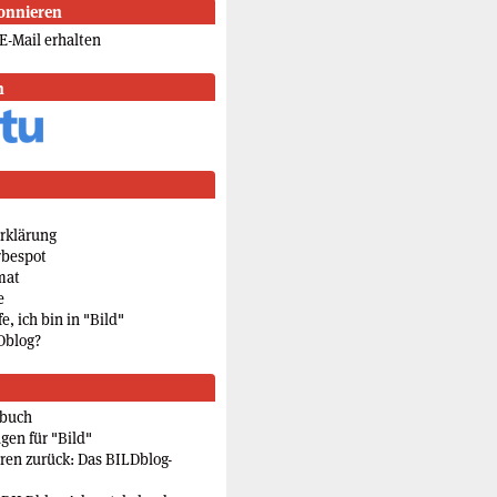
onnieren
E-Mail erhalten
n
rklärung
rbespot
mat
e
e, ich bin in "Bild"
Dblog?
rbuch
gen für "Bild"
eren zurück: Das BILDblog-