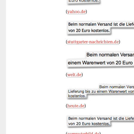
(
yahoo.de
)
(
stuttgarter-nachrichten.de
)
(
welt.de
)
(
heute.de
)
(
computerbild.de
)