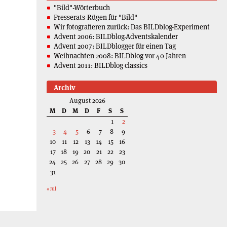
"Bild"-Wörterbuch
Presserats-Rügen für "Bild"
Wir fotografieren zurück: Das BILDblog-Experiment
Advent 2006: BILDblog-Adventskalender
Advent 2007: BILDblogger für einen Tag
Weihnachten 2008: BILDblog vor 40 Jahren
Advent 2011: BILDblog classics
Archiv
August 2026
M
D
M
D
F
S
S
1
2
3
4
5
6
7
8
9
10
11
12
13
14
15
16
17
18
19
20
21
22
23
24
25
26
27
28
29
30
31
« Jul