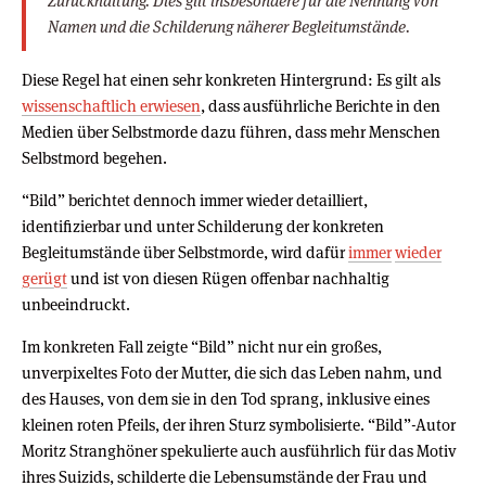
Zurückhaltung. Dies gilt insbesondere für die Nennung von
Namen und die Schilderung näherer Begleitumstände.
Diese Regel hat einen sehr konkreten Hintergrund: Es gilt als
wissenschaftlich erwiesen
, dass ausführliche Berichte in den
Medien über Selbstmorde dazu führen, dass mehr Menschen
Selbstmord begehen.
“Bild” berichtet dennoch immer wieder detailliert,
identifizierbar und unter Schilderung der konkreten
Begleitumstände über Selbstmorde, wird dafür
immer
wieder
gerügt
und ist von diesen Rügen offenbar nachhaltig
unbeeindruckt.
Im konkreten Fall zeigte “Bild” nicht nur ein großes,
unverpixeltes Foto der Mutter, die sich das Leben nahm, und
des Hauses, von dem sie in den Tod sprang, inklusive eines
kleinen roten Pfeils, der ihren Sturz symbolisierte. “Bild”-Autor
Moritz Stranghöner spekulierte auch ausführlich für das Motiv
ihres Suizids, schilderte die Lebensumstände der Frau und