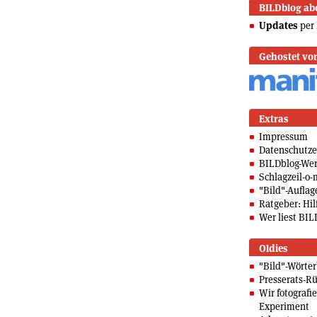
BILDblog ab
Updates
per 
Gehostet vo
Extras
Impressum
Datenschutze
BILDblog-We
Schlagzeil-o-
"Bild"-Auflag
Ratgeber: Hilf
Wer liest BIL
Oldies
"Bild"-Wörte
Presserats-Rü
Wir fotografi
Experiment