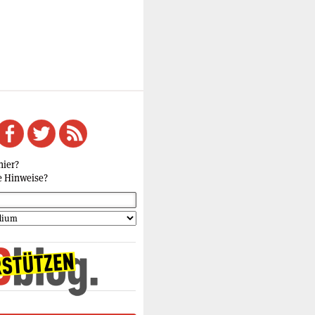
hier?
e Hinweise?