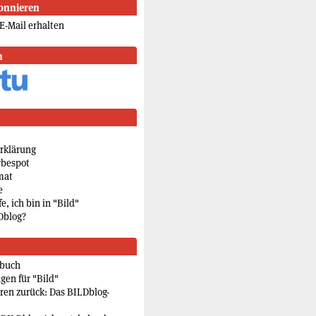
onnieren
E-Mail erhalten
n
rklärung
rbespot
mat
e
e, ich bin in "Bild"
Dblog?
rbuch
gen für "Bild"
eren zurück: Das BILDblog-