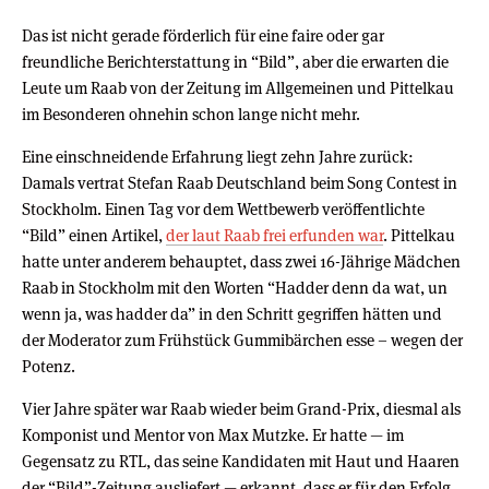
Das ist nicht gerade förderlich für eine faire oder gar
freundliche Berichterstattung in “Bild”, aber die erwarten die
Leute um Raab von der Zeitung im Allgemeinen und Pittelkau
im Besonderen ohnehin schon lange nicht mehr.
Eine einschneidende Erfahrung liegt zehn Jahre zurück:
Damals vertrat Stefan Raab Deutschland beim Song Contest in
Stockholm. Einen Tag vor dem Wettbewerb veröffentlichte
“Bild” einen Artikel,
der laut Raab frei erfunden war
. Pittelkau
hatte unter anderem behauptet, dass zwei 16-Jährige Mädchen
Raab in Stockholm mit den Worten “Hadder denn da wat, un
wenn ja, was hadder da” in den Schritt gegriffen hätten und
der Moderator zum Frühstück Gummibärchen esse – wegen der
Potenz.
Vier Jahre später war Raab wieder beim Grand-Prix, diesmal als
Komponist und Mentor von Max Mutzke. Er hatte — im
Gegensatz zu RTL, das seine Kandidaten mit Haut und Haaren
der “Bild”-Zeitung ausliefert — erkannt, dass er für den Erfolg