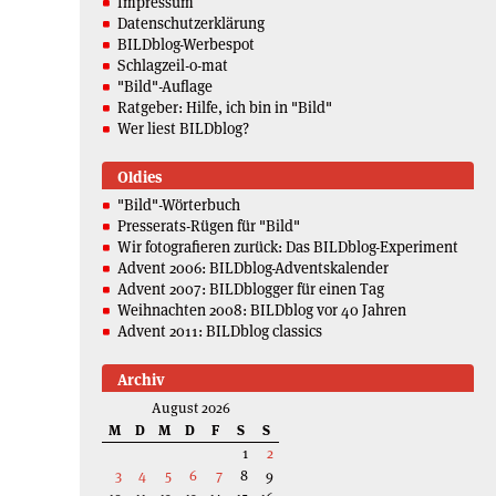
Impressum
Datenschutzerklärung
BILDblog-Werbespot
Schlagzeil-o-mat
"Bild"-Auflage
Ratgeber: Hilfe, ich bin in "Bild"
Wer liest BILDblog?
Oldies
"Bild"-Wörterbuch
Presserats-Rügen für "Bild"
Wir fotografieren zurück: Das BILDblog-Experiment
Advent 2006: BILDblog-Adventskalender
Advent 2007: BILDblogger für einen Tag
Weihnachten 2008: BILDblog vor 40 Jahren
Advent 2011: BILDblog classics
Archiv
August 2026
M
D
M
D
F
S
S
1
2
3
4
5
6
7
8
9