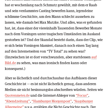
hat er wochenlang nach Schmutz gewühlt, mit dem er Raab
und sein verdammtes Casting bewerfen kann, irgendeine
schlimme Geschichte, um den Mann schlecht aussehen zu
lassen, wie damals bei Max Mutzke. Und alles, was er gefunden
hat, ist, dass einer der viereinhalb Tausenden Bewerber Monate
nach dem Vorsingen unter tragischen Umständen im Ausland
gestorben ist? Und der Skandal besteht darin, dass der Clip, wie
er sich beim Vorsingen blamiert, danach noch einen Tag lang
auf den Internetseiten von “TV Total” zu sehen war?
(Iinzwischen ist er dort verschwunden, aber stattdessen
auf
Bild.de
zu sehen, was man ironisch finden kann oder
konsequent.)
Aber so lächerlich und durchschaubar das Aufblasen dieser
Geschichte ist — es ist nicht lächerlich genug, dass anderen
Medien sie nicht besinnungslos abschreiben würden. Seiten wie
Quotenmeter.de
und die Internet-Ableger von
“Focus”
,
“Abendzeitung”
,
“Hamburger Morgenpost”
,
“Augsburger
Allgemeine”
u.v.a. erzählen die Nicht-Geschichte nach. Der