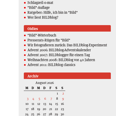
Schlagzeil-o-mat
"Bild"-Auflage
Ratgeber: Hilfe, ich bin in "Bild"
Wer liest BILDblog?
Oldies
"Bild"-Wörterbuch
Presserats-Rügen für "Bild"
Wir fotografieren zurück: Das BILDblog-Experiment
Advent 2006: BILDblog-Adventskalender
Advent 2007: BILDblogger für einen Tag
Weihnachten 2008: BILDblog vor 40 Jahren
Advent 2011: BILDblog classics
Archiv
August 2026
M
D
M
D
F
S
S
1
2
3
4
5
6
7
8
9
10
11
12
13
14
15
16
17
18
19
20
21
22
23
24
25
26
27
28
29
30