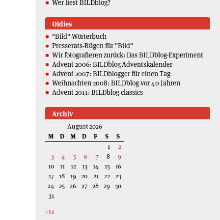
Wer liest BILDblog?
Oldies
"Bild"-Wörterbuch
Presserats-Rügen für "Bild"
Wir fotografieren zurück: Das BILDblog-Experiment
Advent 2006: BILDblog-Adventskalender
Advent 2007: BILDblogger für einen Tag
Weihnachten 2008: BILDblog vor 40 Jahren
Advent 2011: BILDblog classics
Archiv
August 2026
M
D
M
D
F
S
S
1
2
3
4
5
6
7
8
9
10
11
12
13
14
15
16
17
18
19
20
21
22
23
24
25
26
27
28
29
30
31
« Jul