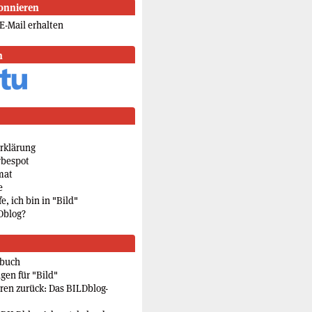
onnieren
E-Mail erhalten
n
rklärung
rbespot
mat
e
e, ich bin in "Bild"
Dblog?
rbuch
gen für "Bild"
eren zurück: Das BILDblog-