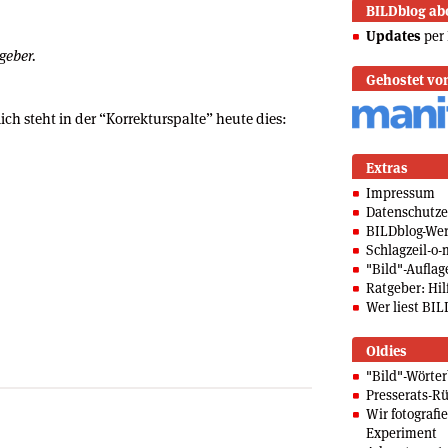
BILDblog ab
Updates
per 
geber.
Gehostet vo
lich steht in der “Korrekturspalte” heute dies:
Extras
Impressum
Datenschutze
BILDblog-We
Schlagzeil-o-
"Bild"-Auflag
Ratgeber: Hilf
Wer liest BIL
Oldies
"Bild"-Wörte
Presserats-Rü
Wir fotografi
Experiment