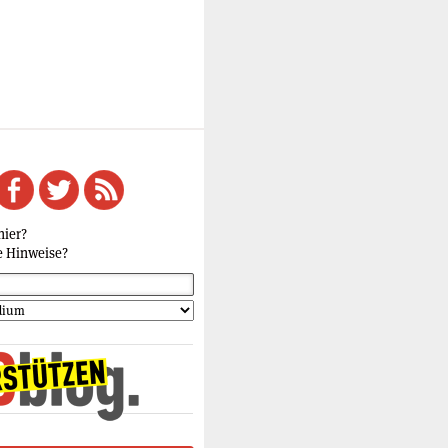
hier?
e Hinweise?