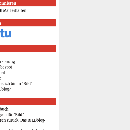
onnieren
E-Mail erhalten
n
rklärung
rbespot
mat
e
e, ich bin in "Bild"
Dblog?
rbuch
gen für "Bild"
eren zurück: Das BILDblog-