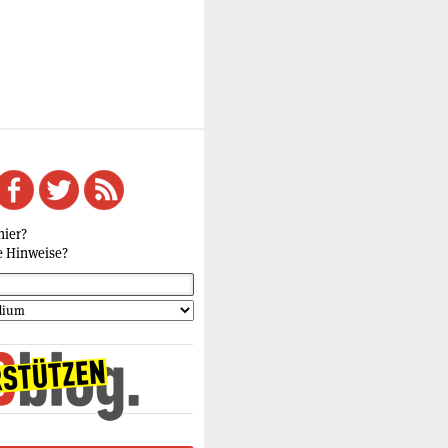
hier?
e Hinweise?