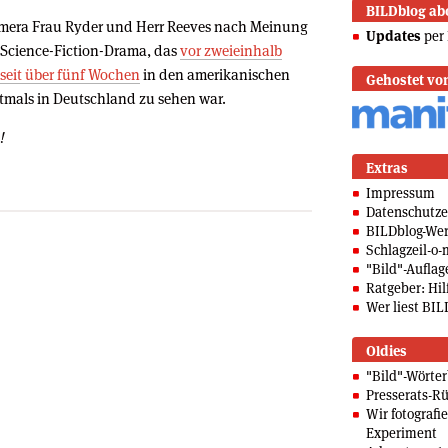
BILDblog ab
Kamera Frau Ryder und Herr Reeves nach Meinung
Updates
per 
in Science-Fiction-Drama, das
vor zweieinhalb
seit über fünf Wochen
in den amerikanischen
Gehostet vo
tmals in Deutschland zu sehen war.
!
Extras
Impressum
Datenschutze
BILDblog-We
Schlagzeil-o-
"Bild"-Auflag
Ratgeber: Hilf
Wer liest BIL
Oldies
"Bild"-Wörte
Presserats-Rü
Wir fotografi
Experiment